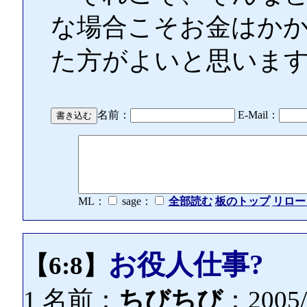
な場合こそお金はか
た方がよいと思いま
名前：
E-Mail：
ML：
sage：
全部読む
板のトップ
リロー
お役人仕事?
【6:8】
1 名前：
ちびちび
：2005/