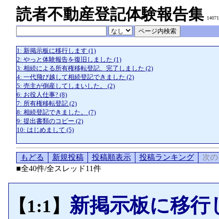
読者不動産登記体験報告集
140
1: 新掲示板に移行します (1)
2: やっと体験報告を復旧しました (1)
3: 相続による所有権移転登記、完了しました (2)
4: 一代飛び越して相続登記できました (2)
5: 売主が倒産してしまいした。 (2)
6: お役人仕事? (8)
7: 所有権移転登記 (2)
8: 相続登記できました。 (7)
9: 提出書類のコピー (2)
10: はじめまして (5)
もどる
新規投稿
投稿順表示
投稿ランキング
次の
■全40件/全スレッド11件
新掲示板に移行
【1:1】