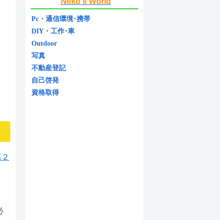
Neko's World
Pc・通信環境･携帯
DIY・工作･車
Outdoor
写真
不動産登記
自己啓発
資格取得
必