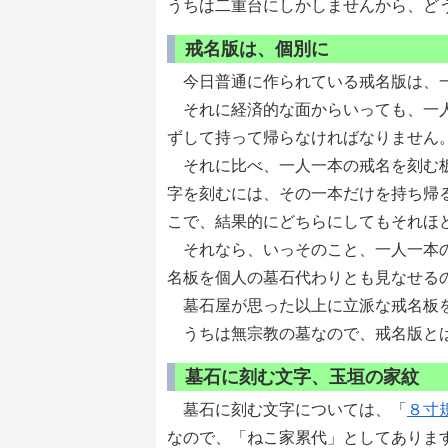
うちは二重台にしかしませんから、ど
戒名版は、個別に
今日普通に作られている戒名版は、一
それに経済的な面からいっても、一人
ずして持って帰らなければなりません
それに比べ、一人一本の戒名を刻む板
字を刻むには、その一本だけを持ち帰
こで、結果的にどちらにしてもそれほ
それなら、いっそのこと、一人一本の
名板を個人の墓石代わりとも見なせる
墓石屋が思った以上に立派な戒名板を
うちは無宗教の墓なので、戒名版とは
墓石に刻む文字、玉垣の家紋
墓石に刻む文字については、「
８寸
なので、「ねこ家累代」としてありま