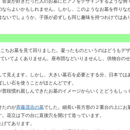
音楽が好きだった人のお墓にピアノをデザインするような例
のならよいかもしれません。しかし、このようなお墓を作りな
はないでしょうか。子孫が必ずしも同じ趣味を持つわけではあ
こちお墓を見て回りました。凝ったものというのはどうもデ
していてよくありません。座布団などいりませんし、供物台の
て見えます。しかし、大きい墓石を必要とする分、日本では
ばしい石を使うことがほとんどです。
普段慣れ親しんできたお墓のイメージからいくとどうもしっ
けたのが
斉藤茂吉の墓
でした。細長い長方形の２重台の上にお
す。花立は下の台に直接穴を開けて造っています。
上げてあります。