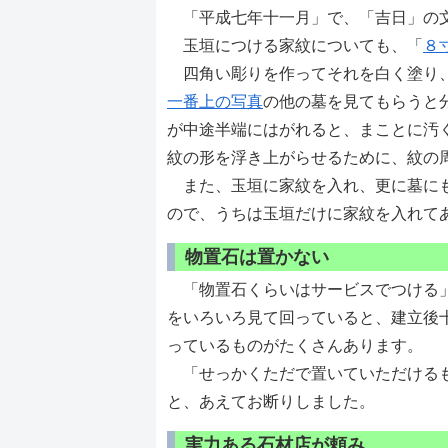
「平成七年十一月」で、「吉日」の
玉垣につける家紋についても、「
８
四角い彫りを作ってそれを白く塗り、
一番上の写真
の他の墓を見てもらうと
が中途半端にはがれると、まことに汚
紋の形を浮き上がらせるために、紋の
また、玉垣に家紋を入れ、更に墓にも
ので、うちは玉垣だけに家紋を入れて
物置石は置かない
「物置石くらいはサービスでつける」
をいろいろ見て回っていると、建立後
っているものがたくさんあります。
「せっかくただで置いていただけるも
と、あえてお断りしました。
実力ある石材店が頼み