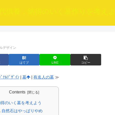
代供養，納得のいく墓作りを考え
ルデザイン
k
はてブ
LINE
コピー
ｼﾞﾅﾙﾃﾞｻﾞｲﾝ
|
墓
|
有名人の墓
≫
Contents
納得のいく墓を考えよう
自然石はやっぱりやめ