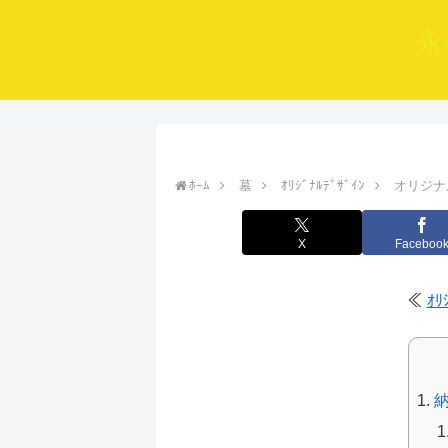
永
ﾎｰﾑ
墓
ｵﾘｼﾞﾅﾙﾃﾞｻﾞｲﾝ
オリジナ
X
Faceboo
≪
ｵﾘ