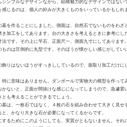
シンプルなデザインながら、結構魅力的なデザインではない
を感じるのは、個人の好みが大きくものをいっているかもしれ
墓を作ることにしました。側面は、自然石でないものをわざ
磨き加工をしてあります。台の大きさを考えるときに参考にし
寸法です。その上に竿石、正面尺一、側面九寸にしてあります
ものは圧倒的に丸型です。そのほうが懐かしい感じがしてい
飾りはないほうがすっきししているので、面取り加工だけに
特に意味はありません。ダンボールで実物大の模型を作って
おかないと、正面が間抜けな感じになってしまうので、急遽置
きとも考えることができるでしょう。
墓は、一枚石ではなく、４枚の石を組み合わせて大きく見せ
ると、かなり大きな石が必要になってくるからです。
するためにこのようにしても、実質がともないません。それ