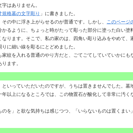
文字はありません。
寸規格墓の文字彫り
」に書きました。
その中に浮き上がらせるのが普通です。しかし、
このページ
分かるように、ちょっと時がたって彫った部分に塗った白い塗
くなります。そこで、私の家のは、四角い彫り込みをやめて、
周りに細い線を彫るにとどめました。
家紋を入れる普通のやり方だと、ごてごてしていていかにも
あります。
といっていただいたのですが、うちは置きませんでした。墓
十年以上になるところでは、この物置石が酸化して非常に汚く
のを」と欲な気持ちは感じつつ、「いらないものは置くまい