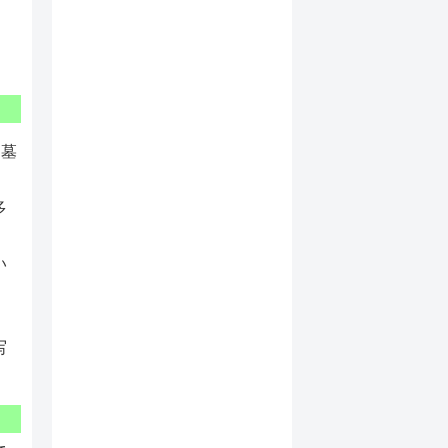
お墓
多
い
」
写