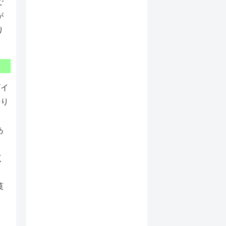
で
が
り
ザイ
せり
あ
く
菓