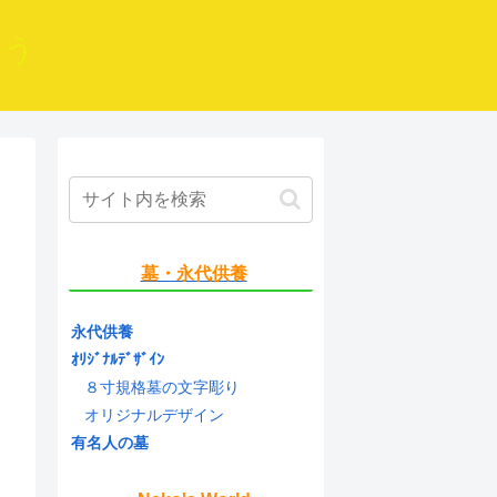
よう
墓・永代供養
永代供養
ｵﾘｼﾞﾅﾙﾃﾞｻﾞｲﾝ
８寸規格墓の文字彫り
オリジナルデザイン
有名人の墓