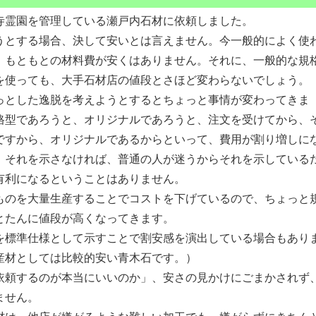
霊園を管理している瀬戸内石材に依頼しました。
とする場合、決して安いとは言えません。今一般的によく使
、もともとの材料費が安くはありません。それに、一般的な規
を使っても、大手石材店の値段とさほど変わらないでしょう。
とした逸脱を考えようとするとちょっと事情が変わってきま
格型であろうと、オリジナルであろうと、注文を受けてから、
ですから、オリジナルであるからといって、費用が割り増しに
、それを示さなければ、普通の人が迷うからそれを示している
有利になるということはありません。
のを大量生産することでコストを下げているので、ちょっと
とたんに値段が高くなってきます。
標準仕様として示すことで割安感を演出している場合もあり
産材としては比較的安い青木石です。）
頼するのが本当にいいのか」、安さの見かけにごまかされず
ません。