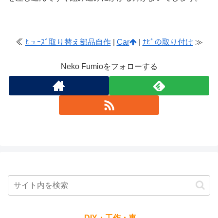
≪
ﾋュｰｽﾞ取り替え部品自作
|
Car
|
ﾅﾋﾞの取り付け
≫
Neko Fumioをフォローする
DIY・工作・車