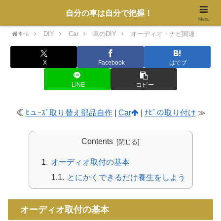
自分の車は自分で把握！
Menu
ﾎｰﾑ
DIY
Car
車のDIY
オーディオ・ナビ関連
X
Facebook
はてブ
LINE
コピー
≪
ﾋュｰｽﾞ取り替え部品自作
|
Car
|
ﾅﾋﾞの取り付け
≫
Contents
オーディオ取付の基本
とにかくできるだけ養生をしよう
オーディオ取付の基本