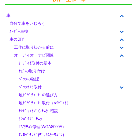
車
自分で車をいじろう
ﾕｰｻﾞｰ車検
車のDIY
工作に取り掛かる前に
オーディオ・ナビ関連
ｵｰﾃﾞｨｵ取付の基本
ﾅﾋﾞの取り付け
ﾊﾞｯｸの確認
ﾊﾞｯｸｶﾒﾗ取付
地ﾃﾞｼﾞﾁｭｰﾅｰの選び方
地ﾃﾞｼﾞﾁｭｰﾅｰ取付（ﾊｲｾﾞｯﾄ）
ﾃﾚﾋﾞｷｯﾄからﾓﾆﾀｰ増設
ｻﾝﾊﾞｲｻﾞｰﾓﾆﾀｰ
TVﾘﾓｺﾝ修理(WGA8000A)
ｱﾅﾛｸﾞﾃﾚﾋﾞ(ﾃﾞﾘｶｽﾀｰﾜｺﾞﾝ)