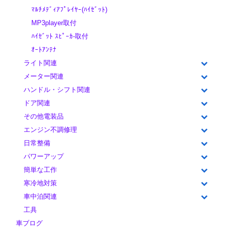
ﾏﾙﾁﾒﾃﾞｨｱﾌﾟﾚｲﾔｰ(ﾊｲｾﾞｯﾄ)
MP3player取付
ﾊｲｾﾞｯﾄ ｽﾋﾟｰｶ-取付
ｵｰﾄｱﾝﾃﾅ
ライト関連
メーター関連
ハンドル・シフト関連
ドア関連
その他電装品
エンジン不調修理
日常整備
パワーアップ
簡単な工作
寒冷地対策
車中泊関連
工具
車ブログ