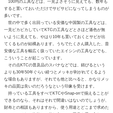
100均の工具などは、一見よさそうに見えても、数年も
すると置いておいただけでサビサビになってしまうものが
多いです。
世の中で多く出回っている安価な中国製の工具などは、
一見ピカピカしていてKTCの工具などとさほど遜色が無
いように見えても、やはり10年も置いておくとサビが出
てくるものが結構あります。うちでたくさん購入した、昔
安価な工具を幅広く扱っていたエイシンの工具などでも、
こういうことが起こっています。
その点KTCの普及品のスパナなどでは、錆びるという
よりも30年50年ぐらい経つとメッキが剥がれてくるよう
な場合もありますが、それでも他と比べると、かなりメッ
キの品質は良いのだろうなという印象を受けます。
持っている工具をすべてKTCやSnap-onで揃えることが
できるのなら、それはそれで間違いはないのでしょうが、
財布との相談もありますから、使う用途とどこまで求めた