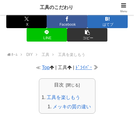
工具のこだわり
Menu
X
Facebook
はてブ
LINE
コピー
ﾎｰﾑ
DIY
工具
工具を楽しもう
≪
Top
| 工具
|
ﾄﾞﾗｲﾊﾞｰ
≫
目次
工具を楽しもう
メッキの質の違い
工具を楽しもう