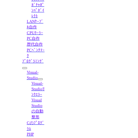
ｶﾞﾁｬﾎﾟ
ﾝﾊﾟﾀﾞｲ
ﾚｸﾄ
LANｹｰﾌﾞ
ﾙ自作
CPUｸｰﾗｰ
PC自作
歴代自作
PCﾍﾞﾝﾁﾏｰ
ｸ
ﾌﾟﾛｸﾞﾗﾐﾝｸﾞ
Visual-
Studio
Visual-
Studioﾘ
ﾝｸｴﾗｰ
Visual
Studio
の自動
整形
Cのﾌﾟﾛｸﾞ
ﾗﾑ
PHP