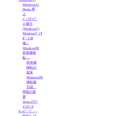
Windows11
Home 導
入
ﾊﾞｯｸｱｯﾌﾟ
と復元
(Windows7)
Windows7（ｻ
ﾎﾟｰﾄ済
後）
Windows98
所有権移
転
所有権
移転の
顛末
Windows98
移転後
日談
壁紙の変
更
Avira のｱﾝ
ｲﾝｽﾄｰﾙ
ﾎｰﾑﾍﾟｰｼﾞ
独自ﾄﾞﾒｲ