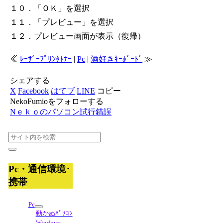
１０．「ＯＫ」を選択
１１．「プレビュー」を選択
１２．プレビュー画面が表示（復帰）
≪
ﾚｰｻﾞｰﾌﾟﾘﾝﾀﾄﾅｰ
|
Pc
|
酒好きｷｰﾎﾞｰﾄﾞ
≫
シェアする
X
Facebook
はてブ
LINE
コピー
NekoFumioをフォローする
Nｅｋｏのパソコン試行錯誤
Pc・通信環境･
携帯
Pc
動かぬﾊﾟｿｺﾝ
Windows