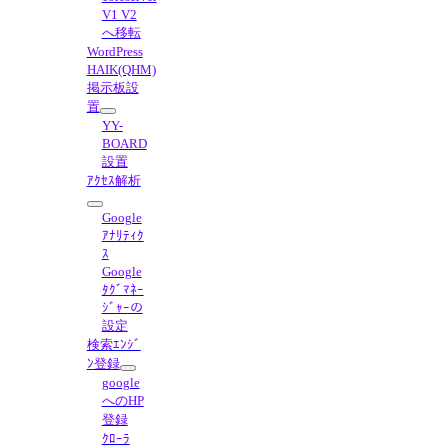
V1 V2
へ移転
WordPress
HAIK(QHM)
掲示板設
置
YY-
BOARD
設置
ｱｸｾｽ解析
Google
ｱﾅﾘﾃｨｸ
ｽ
Google
ﾀｸﾞﾏﾈｰ
ｼﾞｬｰの
設定
検索ｴﾝｼﾞ
ﾝ登録
google
へのHP
登録
ｸﾛｰﾗ