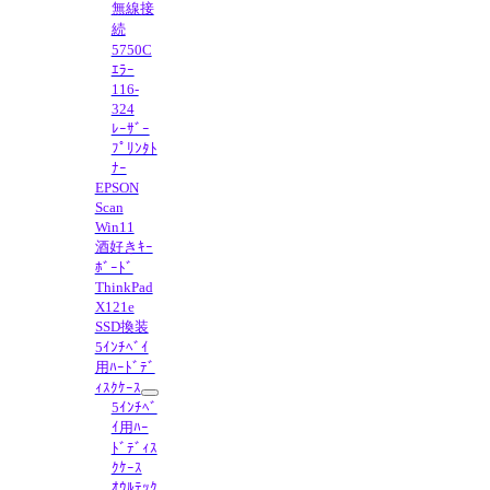
無線接
続
5750C
ｴﾗｰ
116-
324
ﾚｰｻﾞｰ
ﾌﾟﾘﾝﾀﾄ
ﾅｰ
EPSON
Scan
Win11
酒好きｷｰ
ﾎﾞｰﾄﾞ
ThinkPad
X121e
SSD換装
5ｲﾝﾁﾍﾞｲ
用ﾊｰﾄﾞﾃﾞ
ｨｽｸｹｰｽ
5ｲﾝﾁﾍﾞ
ｲ用ﾊｰ
ﾄﾞﾃﾞｨｽ
ｸｹｰｽ
ｵｳﾙﾃｯｸ