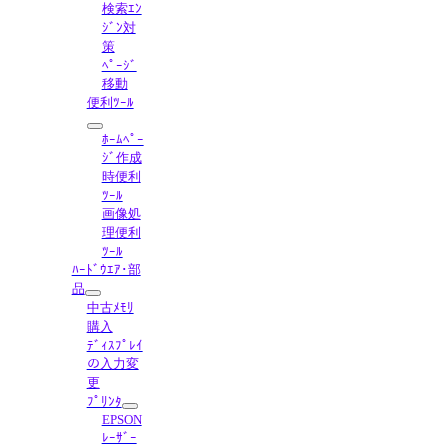
検索ｴﾝ
ｼﾞﾝ対
策
ﾍﾟｰｼﾞ
移動
便利ﾂｰﾙ
ﾎｰﾑﾍﾟｰ
ｼﾞ作成
時便利
ﾂｰﾙ
画像処
理便利
ﾂｰﾙ
ﾊｰﾄﾞｳｴｱ･部
品
中古ﾒﾓﾘ
購入
ﾃﾞｨｽﾌﾟﾚｲ
の入力変
更
ﾌﾟﾘﾝﾀ
EPSON
ﾚｰｻﾞｰ