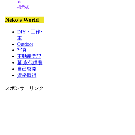
者
掲示板
Neko's World
DIY・工作･
車
Outdoor
写真
不動産登記
墓 永代供養
自己啓発
資格取得
スポンサーリンク