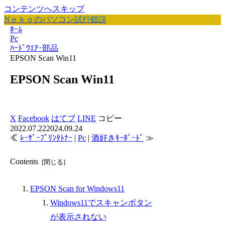
コンテンツへスキップ
Nｅｋｏのパソコン試行錯誤
ﾎｰﾑ
Pc
ﾊｰﾄﾞｳｴｱ･部品
EPSON Scan Win11
EPSON Scan Win11
X
Facebook
はてブ
LINE
コピー
2022.07.22
2024.09.24
≪
ﾚｰｻﾞｰﾌﾟﾘﾝﾀﾄﾅｰ
|
Pc
|
酒好きｷｰﾎﾞｰﾄﾞ
≫
Contents
EPSON Scan for Windows11
Windows11でスキャンボタン
が表示されない