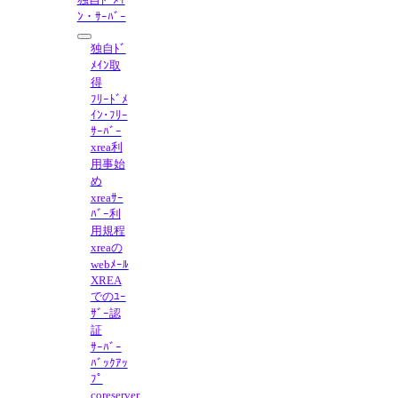
ﾝ・ｻｰﾊﾞｰ
独自ﾄﾞ
ﾒｲﾝ取
得
ﾌﾘｰﾄﾞﾒ
ｲﾝ･ﾌﾘｰ
ｻｰﾊﾞｰ
xrea利
用事始
め
xreaｻｰ
ﾊﾞｰ利
用規程
xreaの
webﾒｰﾙ
XREA
でのﾕｰ
ｻﾞｰ認
証
ｻｰﾊﾞｰ
ﾊﾞｯｸｱｯ
ﾌﾟ
coreserver