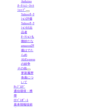
Arduino
ｵｰｸｼｮﾝ･ﾈｯﾄ
ｼｮｯﾌﾟ
Yahooｵｰｸ
ｼｮﾝ評価
Yahooｵｰｸ
ｼｮﾝｶｽ出
品者
ｵｰｸｼｮﾝも
微妙だな
amazon評
価はでた
らめ
AliExpress
の紛争
その他
更新履歴
免責につ
いて
Pcﾌﾞﾛｸﾞ
通信環境・携
帯
ITﾊﾟｽﾎﾟｰﾄ
基本情報技術