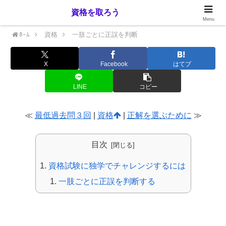
資格を取ろう
Menu
ﾎｰﾑ
資格
一肢ごとに正誤を判断
X
Facebook
はてブ
LINE
コピー
≪
最低過去問３回
|
資格
|
正解を選ぶために
≫
目次
資格試験に独学でチャレンジするには
一肢ごとに正誤を判断する
資格試験に独学でチャレンジするには