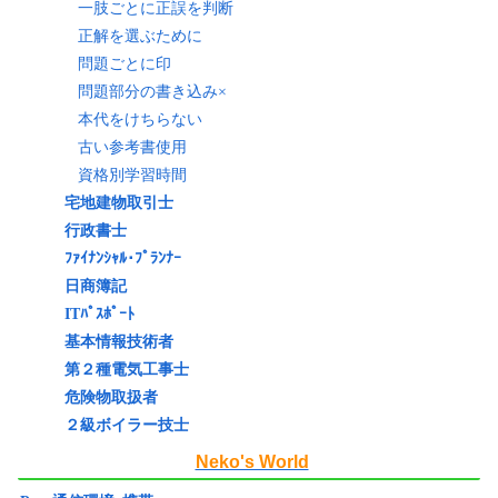
一肢ごとに正誤を判断
正解を選ぶために
問題ごとに印
問題部分の書き込み×
本代をけちらない
古い参考書使用
資格別学習時間
宅地建物取引士
行政書士
ﾌｧｲﾅﾝｼｬﾙ･ﾌﾟﾗﾝﾅｰ
日商簿記
ITﾊﾟｽﾎﾟｰﾄ
基本情報技術者
第２種電気工事士
危険物取扱者
２級ボイラー技士
Neko's World