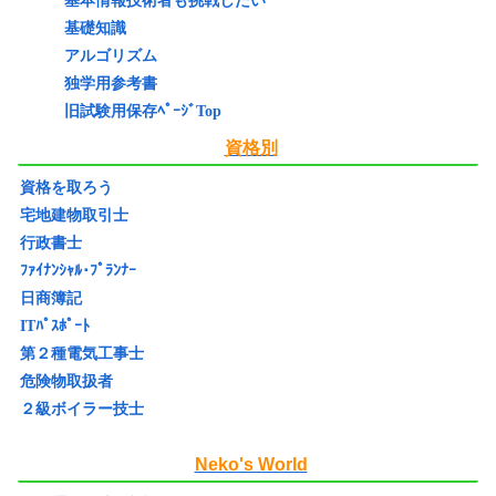
基本情報技術者も挑戦したい
基礎知識
アルゴリズム
独学用参考書
旧試験用保存ﾍﾟｰｼﾞTop
資格別
資格を取ろう
宅地建物取引士
行政書士
ﾌｧｲﾅﾝｼｬﾙ･ﾌﾟﾗﾝﾅｰ
日商簿記
ITﾊﾟｽﾎﾟｰﾄ
第２種電気工事士
危険物取扱者
２級ボイラー技士
Neko's World