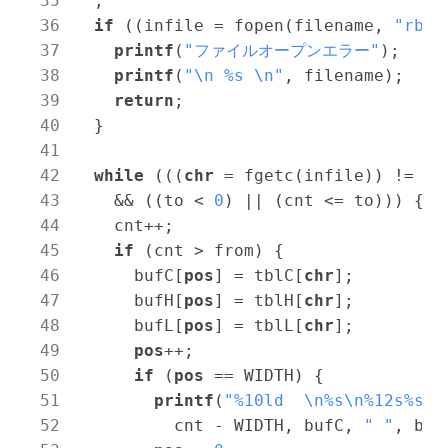
  ;

if
 ((infile = fopen(filename, 
"rb"
)
printf
(
"ファイルオープンエラー"
);

printf
(
"\n %s \n"
, filename);

return
;

  }

while
 (((
chr
 = fgetc(infile)) != EOF
    && ((to < 
0
) || (cnt <= to))) {

    cnt++;

if
 (cnt > from) {

      bufC[
pos
] = tblC[
chr
];

      bufH[
pos
] = tblH[
chr
];

      bufL[
pos
] = tblL[
chr
];

pos
++;

if
 (
pos
 == WIDTH) {

printf
(
"%10ld  \n%s\n%12s%s\n
          cnt - WIDTH, bufC, 
" "
, buf