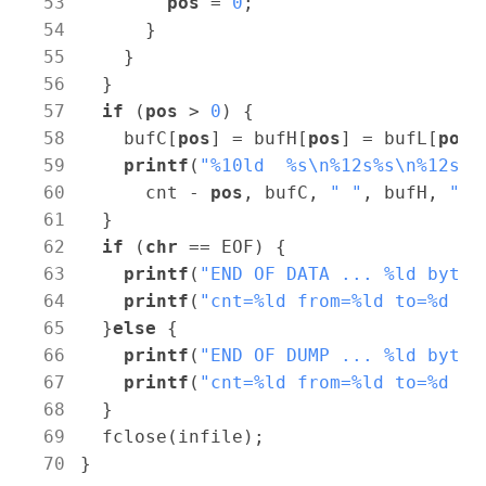
pos
 = 
0
;

      }

    }

  }

if
 (
pos
 > 
0
) {

    bufC[
pos
] = bufH[
pos
] = bufL[
pos
]
printf
(
"%10ld  %s\n%12s%s\n%12s%s
      cnt - 
pos
, bufC, 
" "
, bufH, 
" "
  }

if
 (
chr
 == EOF) {

printf
(
"END OF DATA ... %ld byte(
printf
(
"cnt=%ld from=%ld to=%d \n
  }
else
 {

printf
(
"END OF DUMP ... %ld byte(
printf
(
"cnt=%ld from=%ld to=%d \n
  }

  fclose(infile);
