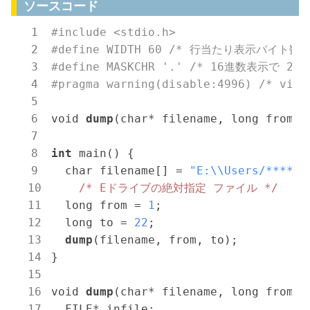
ソースコード
#include <stdio.h> 
#define WIDTH 60 /* 行当たり表示バイト数 
#define MASKCHR '.' /* 16進数表示で 
#pragma warning(disable:4996) /* v
void 
dump
(char* filename, long from, l
int
 main() {

  char filename[] = 
"E:\\Users/****/t
/* Eドライブの絶対指定 ファイル */
  long from = 
1
;

  long to = 
22
;

dump
(filename, from, to);

}

void 
dump
(char* filename, long from, l
  FILE* infile;
