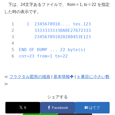
下は、24文字あるファイルで、 from = 1, to = 22 を指定
した時の表示です。
1
2345678910
....
tes.123
33333333338A8E27672333
234567891020280453E123
END
OF
DUMP
...
22
byte(s)
cnt=23
from=1
to=22
≪
フラクタル図形の描画
|
基本情報
|
ｋ番目に小さい数
≫
シェアする
X
Facebook
はてブ