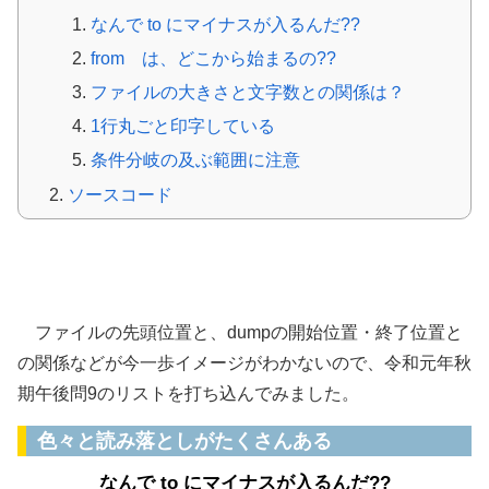
なんで to にマイナスが入るんだ??
from は、どこから始まるの??
ファイルの大きさと文字数との関係は？
1行丸ごと印字している
条件分岐の及ぶ範囲に注意
ソースコード
バイナリファイルのｄｕｍｐ表示（基本情報
令和元年秋期午後問9）
ファイルの先頭位置と、dumpの開始位置・終了位置と
の関係などが今一歩イメージがわかないので、令和元年秋
期午後問9のリストを打ち込んでみました。
色々と読み落としがたくさんある
なんで to にマイナスが入るんだ??