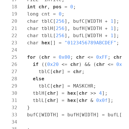
int
chr
, 
pos
 = 
0
;

  long cnt = 
0
;

  char tblC[
256
], bufC[WIDTH + 
1
];

  char tblH[
256
], bufH[WIDTH + 
1
];

  char tblL[
256
], bufL[WIDTH + 
1
];

  char 
hex
[] = 
"0123456789ABCDEF"
;

for
 (
chr
 = 
0x00
; 
chr
 <= 
0xFF
; 
chr
++
if
 ((
0x20
 <= 
chr
) && (
chr
 <= 
0x7E
      tblC[
chr
] = 
chr
;

else
      tblC[
chr
] = MASKCHR;

    tblH[
chr
] = 
hex
[
chr
 >> 
4
];

    tblL[
chr
] = 
hex
[
chr
 & 
0x0f
];

  }

  bufC[WIDTH] = bufH[WIDTH] = bufL[WI