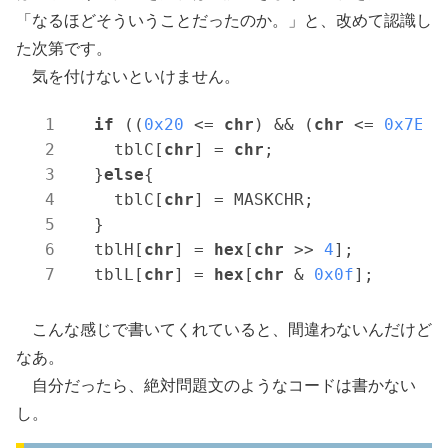
「なるほどそういうことだったのか。」と、改めて認識し
た次第です。
気を付けないといけません。
if
 ((
0x20
 <= 
chr
) && (
chr
 <= 
0x7E
)){
    tblC[
chr
] = 
chr
;

  }
else
{

    tblC[
chr
] = MASKCHR;

  }

  tblH[
chr
] = 
hex
[
chr
 >> 
4
];

  tblL[
chr
] = 
hex
[
chr
 & 
0x0f
こんな感じで書いてくれていると、間違わないんだけど
なあ。
自分だったら、絶対問題文のようなコードは書かない
し。