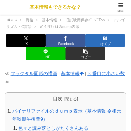
基本情報もできるかな？
Menu
ﾎｰﾑ
資格
基本情報
旧試験用保存ﾍﾟｰｼﾞTop
アルゴ
リズム・C言語
ﾊﾞｲﾅﾘﾌｧｲﾙのdump表示
X
Facebook
はてブ
LINE
コピー
≪
フラクタル図形の描画
|
基本情報
|
ｋ番目に小さい数
≫
目次
バイナリファイルのｄｕｍｐ表示（基本情報 令和元
年秋期午後問9）
色々と読み落としがたくさんある