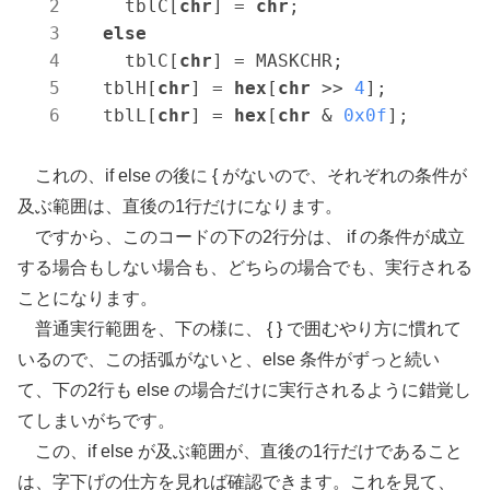
    tblC[
chr
] = 
chr
;

else
    tblC[
chr
] = MASKCHR;

  tblH[
chr
] = 
hex
[
chr
 >> 
4
];

  tblL[
chr
] = 
hex
[
chr
 & 
0x0f
これの、
if
else
の後に { がないので、それぞれの条件が
及ぶ範囲は、直後の1行だけになります。
ですから、このコードの下の2行分は、 if の条件が成立
する場合もしない場合も、どちらの場合でも、実行される
ことになります。
普通実行範囲を、下の様に、 { } で囲むやり方に慣れて
いるので、この括弧がないと、
else
条件がずっと続い
て、下の2行も else の場合だけに実行されるように錯覚し
てしまいがちです。
この、
if
else
が及ぶ範囲が、直後の1行だけであること
は、字下げの仕方を見れば確認できます。これを見て、