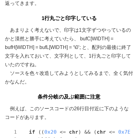
返ってきます。
1行丸ごと印字している
あまりよく考えないで、印字は1文字ずつやっているの
かと漠然と勝手に考えていたら、
bufC[WIDTH] =
bufH[WIDTH] = bufL[WIDTH] = ‘\0’;
と、配列の最後に終了
文字を入れておいて、文字列として、1行丸ごと印字して
いたのですね。
ソースを色々改造してみようとしてみるまで、全く気付
かなんだ。
条件分岐の及ぶ範囲に注意
例えば、このソースコードの26行目付近に下のような
コードがあります。
if
 ((
0x20
 <= 
chr
) && (
chr
 <= 
0x7E
))
