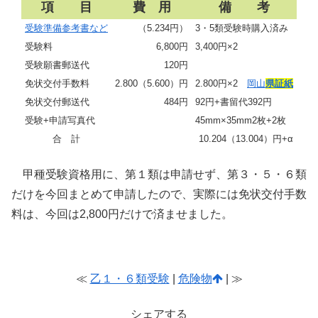
項 目
費 用
備 考
受験準備参考書など
（5.234円）
3・5類受験時購入済み
受験料
6,800円
3,400円×2
受験願書郵送代
120円
免状交付手数料
2.800（5.600）円
2.800円×2
岡山
県証紙
免状交付郵送代
484円
92円+書留代392円
受験+申請写真代
45mm×35mm2枚+2枚
合 計
10.204（13.004）円+α
甲種受験資格用に、第１類は申請せず、第３・５・６類
だけを今回まとめて申請したので、実際には免状交付手数
料は、今回は2,800円だけで済ませました。
≪
乙１・６類受験
|
危険物
| ≫
シェアする