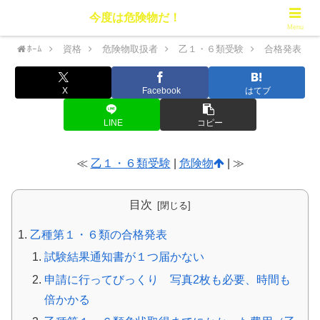
今度は危険物だ！
Menu
ﾎｰﾑ
資格
危険物取扱者
乙１・６類受験
合格発表
X
Facebook
はてブ
LINE
コピー
≪
乙１・６類受験
|
危険物
| ≫
目次
乙種第１・６類の合格発表
試験結果通知書が１つ届かない
申請に行ってびっくり 写真2枚も必要、時間も
倍かかる