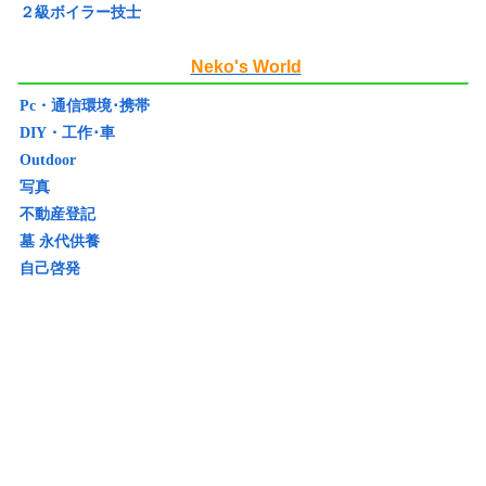
２級ボイラー技士
Neko's World
Pc・通信環境･携帯
DIY・工作･車
Outdoor
写真
不動産登記
墓 永代供養
自己啓発