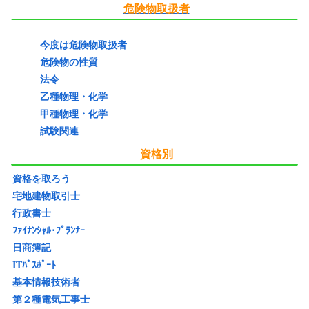
危険物取扱者
今度は危険物取扱者
危険物の性質
法令
乙種物理・化学
甲種物理・化学
試験関連
資格別
資格を取ろう
宅地建物取引士
行政書士
ﾌｧｲﾅﾝｼｬﾙ･ﾌﾟﾗﾝﾅｰ
日商簿記
ITﾊﾟｽﾎﾟｰﾄ
基本情報技術者
第２種電気工事士