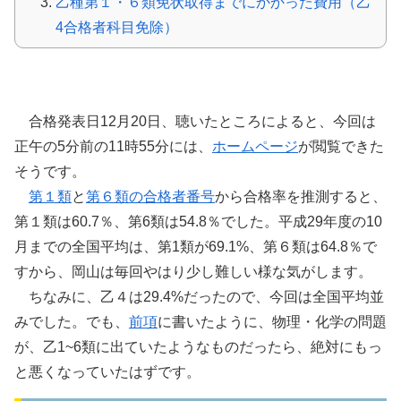
乙種第１・６類免状取得までにかかった費用（乙
4合格者科目免除）
乙種第１・６類の合格発表
合格発表日12月20日、聴いたところによると、今回は
正午の5分前の11時55分には、
ホームページ
が閲覧できた
そうです。
第１類
と
第６類の合格者番号
から合格率を推測すると、
第１類は60.7％、第6類は54.8％でした。平成29年度の10
月までの全国平均は、第1類が69.1%、第６類は64.8％で
すから、岡山は毎回やはり少し難しい様な気がします。
ちなみに、乙４は29.4%だったので、今回は全国平均並
みでした。でも、
前項
に書いたように、物理・化学の問題
が、乙1~6類に出ていたようなものだったら、絶対にもっ
と悪くなっていたはずです。