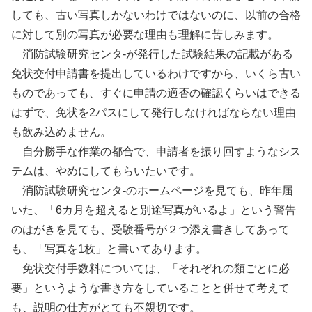
しても、古い写真しかないわけではないのに、以前の合格
に対して別の写真が必要な理由も理解に苦しみます。
消防試験研究センタ-が発行した試験結果の記載がある
免状交付申請書を提出しているわけですから、いくら古い
ものであっても、すぐに申請の適否の確認くらいはできる
はずで、免状を2パスにして発行しなければならない理由
も飲み込めません。
自分勝手な作業の都合で、申請者を振り回すようなシス
テムは、やめにしてもらいたいです。
消防試験研究センタ-のホームページを見ても、昨年届
いた、「6カ月を超えると別途写真がいるよ」という警告
のはがきを見ても、受験番号が２つ添え書きしてあって
も、「写真を1枚」と書いてあります。
免状交付手数料については、「それぞれの類ごとに必
要」というような書き方をしていることと併せて考えて
も、説明の仕方がとても不親切です。