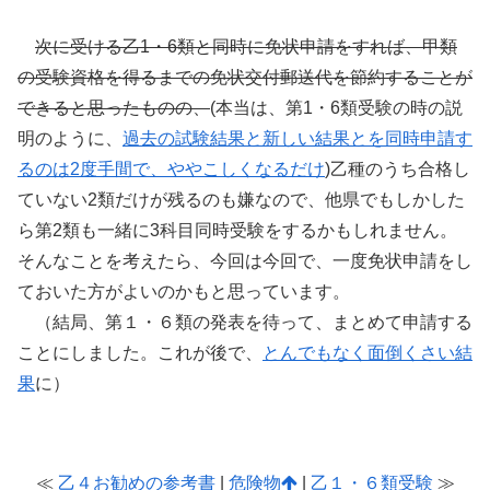
次に受ける乙1・6類と同時に免状申請をすれば、甲類
の受験資格を得るまでの免状交付郵送代を節約することが
できると思ったものの、
(本当は、第1・6類受験の時の説
明のように、
過去の試験結果と新しい結果とを同時申請す
るのは2度手間で、ややこしくなるだけ
)乙種のうち合格し
ていない2類だけが残るのも嫌なので、他県でもしかした
ら第2類も一緒に3科目同時受験をするかもしれません。
そんなことを考えたら、今回は今回で、一度免状申請をし
ておいた方がよいのかもと思っています。
（結局、第１・６類の発表を待って、まとめて申請する
ことにしました。これが後で、
とんでもなく面倒くさい結
果
に）
≪
乙４お勧めの参考書
|
危険物
|
乙１・６類受験
≫