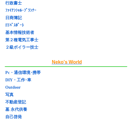
行政書士
ﾌｧｲﾅﾝｼｬﾙ･ﾌﾟﾗﾝﾅｰ
日商簿記
ITﾊﾟｽﾎﾟｰﾄ
基本情報技術者
第２種電気工事士
２級ボイラー技士
Neko's World
Pc・通信環境･携帯
DIY・工作･車
Outdoor
写真
不動産登記
墓 永代供養
自己啓発