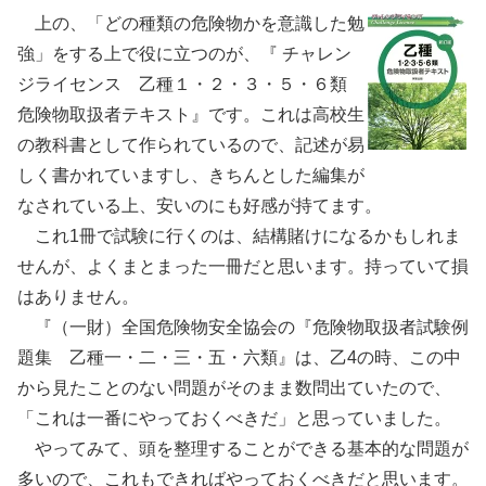
上の、「どの種類の危険物かを意識した勉
強」をする上で役に立つのが、『 チャレン
ジライセンス 乙種１・２・３・５・６類
危険物取扱者テキスト』です。これは高校生
の教科書として作られているので、記述が易
しく書かれていますし、きちんとした編集が
なされている上、安いのにも好感が持てます。
これ1冊で試験に行くのは、結構賭けになるかもしれま
せんが、よくまとまった一冊だと思います。持っていて損
はありません。
『（一財）全国危険物安全協会の『危険物取扱者試験例
題集 乙種一・二・三・五・六類』は、乙4の時、この中
から見たことのない問題がそのまま数問出ていたので、
「これは一番にやっておくべきだ」と思っていました。
やってみて、頭を整理することができる基本的な問題が
多いので、これもできればやっておくべきだと思います。