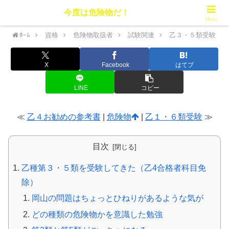
今度は危険物だ！
Menu
ﾎｰﾑ
資格
危険物取扱者
試験関連
乙３・５類受験
X
Facebook
はてブ
LINE
コピー
≪
乙４お勧めの参考書
|
危険物
|
乙１・６類受験
≫
目次
乙種第３・５類を受験してきた（乙4合格者科目免
除）
岡山の問題はちょっとひねりがあるような気が
どの種類の危険物かを意識した勉強