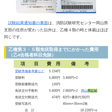
試験結果通知書の裏面
は、消防試験研究センター岡山県
支部の住所が変わった以外は、乙種４類の時と体裁はほぼ
同じです。
乙種第３・５類免状取得までにかかった費用
（乙4合格者科目免除）
項 目
費 用
備 考
受験準備参考書など
5.234円
受験料
6,800円
3,400円×2
受験願書郵送代
120円
免状交付手数料
5.600円
2.800円×2
岡山
県証紙
免状交付郵送代
474円
82円+書留代392円
受験写真代
45mm×35mm2枚
合 計
18.228円+α