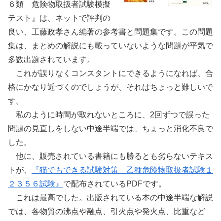
６類 危険物取扱者試験模擬
テスト』は、ネットで評判の
良い、工藤政孝さん編著の参考書と問題集です。この問題
集は、まとめの解説にも載っていないような問題が平気で
多数出題されています。
これが誤りなくコンスタントにできるようになれば、合
格にかなり近づくのでしょうが、それはちょっと難しいで
す。
私のように時間が取れないところに、2回ずつで誤った
問題の見直しをしない中途半端では、ちょっと消化不良で
した。
他に、販売されている書籍にも勝るとも劣らないテキス
トが、
『猫でもできる試験対策 乙種危険物取扱者試験１
２３５６試験』
で配布されているPDFです。
これは最高でした。出版されている本の中途半端な解説
では、各物質の沸点や融点、引火点や発火点、比重など