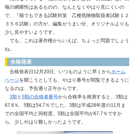
報の網羅性はあるものの、なんとなくやはり見にくいの
で、『猫でもできる試験対策 乙種危険物取扱者試験１２
３５６試験』の方が、編集がうまい分、オリジナルよりも
少し見やすいようです。
でも、これは著作権からいえば、ちょっと問題でしょう
ね。
合格発表
合格発表日12月20日、いつものように早くから
ホーム
ページ
を開こうとしても、やはり番号が閲覧できるように
なるのは、予告通り正午からです。
3類
と
5類の合格者番号
から合格率を推測すると、3類は
67.6％、5類は54.7％でした。3類は平成28年度の11月ま
での全国平均と同程度、5類は全国平均が67.7％ですか
ら、少しやはり難しかったようです。