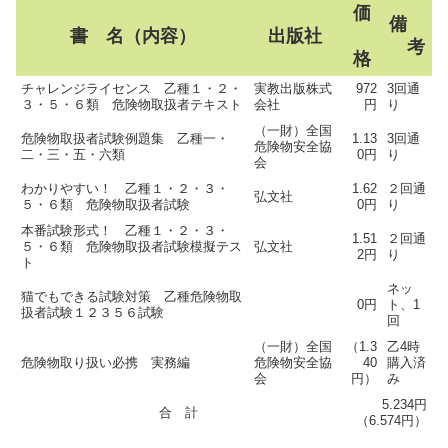
価
備
書 名（内容）
出版社
考
格
チャレンジライセンス 乙種１・２・
実教出版株式
972
3回通
３・５・６類 危険物取扱者テキスト
会社
円
り
（一財）全国
危険物取扱者試験例題集 乙種一・
1.13
3回通
危険物安全協
二・三・五・六類
0円
り
会
わかりやすい！ 乙種１・２・３・
1.62
２回通
弘文社
５・６類 危険物取扱者試験
0円
り
本番試験形式！ 乙種１・２・３・
1.51
２回通
５・６類 危険物取扱者試験模擬テス
弘文社
2円
り
ト
ネッ
猫でもできる試験対策 乙種危険物取
0円
ト、1
扱者試験１２３５６試験
回
（一財）全国
（1.3
乙4時
危険物取り扱い必携 実務編
危険物安全協
40
購入済
会
円）
み
5.234円
合 計
（6.574円）