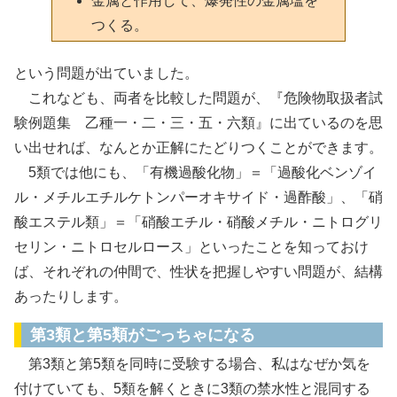
金属と作用して、爆発性の金属塩を
つくる。
という問題が出ていました。
これなども、両者を比較した問題が、『危険物取扱者試
験例題集 乙種一・二・三・五・六類』に出ているのを思
い出せれば、なんとか正解にたどりつくことができます。
5類では他にも、「有機過酸化物」＝「過酸化ベンゾイ
ル・メチルエチルケトンパーオキサイド・過酢酸」、「硝
酸エステル類」＝「硝酸エチル・硝酸メチル・ニトログリ
セリン・ニトロセルロース」といったことを知っておけ
ば、それぞれの仲間で、性状を把握しやすい問題が、結構
あったりします。
第3類と第5類がごっちゃになる
第3類と第5類を同時に受験する場合、私はなぜか気を
付けていても、5類を解くときに3類の禁水性と混同する