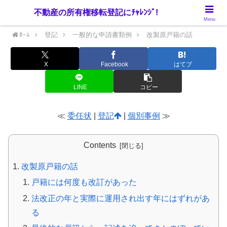
不動産の所有権移転登記にﾁｬﾚﾝｼﾞ!
Menu
ﾎｰﾑ
登記
一般的な申請書類例
改製原戸籍の話
X
Facebook
はてブ
LINE
コピー
≪
委任状
|
登記
|
個別事例
≫
Contents
改製原戸籍の話
戸籍には何度も改訂があった
法改正の年と実際に運用され出す年にはずれがあ
る