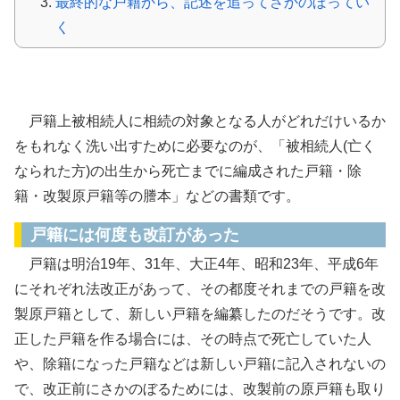
最終的な戸籍から、記述を追ってさかのぼってい
く
改製原戸籍の話
戸籍上被相続人に相続の対象となる人がどれだけいるか
をもれなく洗い出すために必要なのが、「被相続人(亡く
なられた方)の出生から死亡までに編成された戸籍・除
籍・改製原戸籍等の謄本」などの書類です。
戸籍には何度も改訂があった
戸籍は明治19年、31年、大正4年、昭和23年、平成6年
にそれぞれ法改正があって、その都度それまでの戸籍を改
製原戸籍として、新しい戸籍を編纂したのだそうです。改
正した戸籍を作る場合には、その時点で死亡していた人
や、除籍になった戸籍などは新しい戸籍に記入されないの
で、改正前にさかのぼるためには、改製前の原戸籍も取り