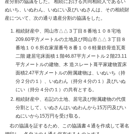
産分割の協議をした。 相続における共同相続人であるい
ぬいち、いぬわん、いぬにい及びいぬさんは、その相続財
産について、次の通り遺産分割の協議をした。
相続財産中、岡山市△△３丁目８番地１０８宅地
209.60平方メートルの土地及び岡山市△△３丁目８
番地１０６所在家屋番号８番１０６軽量鉄骨造瓦葺
二階 建居宅床面積１階46.87平方メートル２階23.11
平方メートルの建物、木 造スレート葺平家建物置床
面積2.47平方メートルの附属建物は、いぬいち（持
分２分の１）、いぬわん（持分４分の１）及びいぬ
にい（持分４分の１）の共有とする。
相続財産中、右記の土地、居宅及び附属建物の代償
分割として、いぬさんはいぬわんから15万円及びい
ぬにいから15万円を受け取る。
右の協議を証するため、この協議書４通を作成して署名