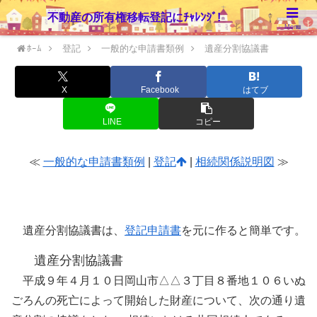
不動産の所有権移転登記にﾁｬﾚﾝｼﾞ!
Menu
ﾎｰﾑ
登記
一般的な申請書類例
遺産分割協議書
X
Facebook
はてブ
LINE
コピー
≪
一般的な申請書類例
|
登記
|
相続関係説明図
≫
遺産分割協議書
遺産分割協議書は、
登記申請書
を元に作ると簡単です。
遺産分割協議書
平成９年４月１０日岡山市△△３丁目８番地１０６いぬ
ごろんの死亡によって開始した財産について、次の通り遺