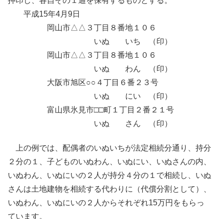
押印し、各自その１通を保有するものとする。
平成15年4月9日
岡山市△△３丁目８番地１０６
いぬ いち （印）
岡山市△△３丁目８番地１０６
いぬ わん （印）
大阪市旭区○○４丁目６番２３号
いぬ にい （印）
富山県氷見市□□町１丁目２番２１号
いぬ さん （印）
上の例では、配偶者のいぬいちが法定相続分通り、持分
２分の１、子どものいぬわん、いぬにい、いぬさんの内、
いぬわん、いぬにいの２人が持分４分の１で相続し、いぬ
さんは土地建物を相続する代わりに（代償分割として）、
いぬわん、いぬにいの２人からそれぞれ15万円をもらっ
ています。