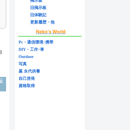
掲示板
旧掲示板
旧体験記
更新履歴・他
Neko's World
Pc・通信環境･携帯
DIY・工作･車
相
Outdoor
写真
墓 永代供養
自己啓発
転
資格取得