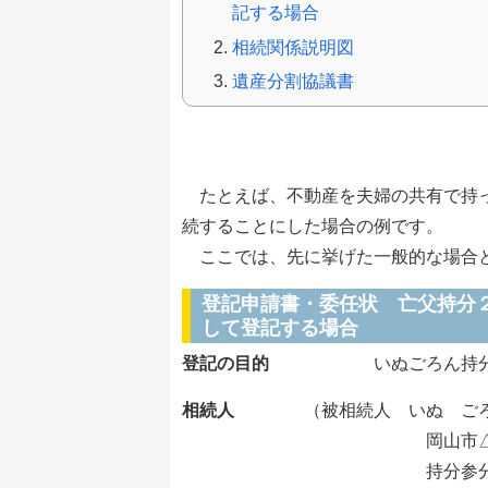
記する場合
相続関係説明図
遺産分割協議書
共有持分の移転
たとえば、不動産を夫婦の共有で持っ
続することにした場合の例です。
ここでは、先に挙げた一般的な場合と
登記申請書・委任状 亡父持分
して登記する場合
登記の目的
いぬごろん持分全
相続人
（被相続人 いぬ ごろ
岡山市△△３丁目
持分参分の弐 い