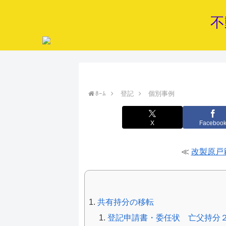
不
ﾎｰﾑ
登記
個別事例
X
Faceboo
≪
改製原戸
共有持分の移転
登記申請書・委任状 亡父持分