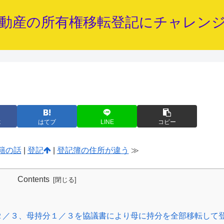
動産の所有権移転登記にチャレン
k
はてブ
LINE
コピー
籍の話
|
登記
|
登記簿の住所が違う
≫
Contents
２／３、母持分１／３を協議書により母に持分を全部移転して