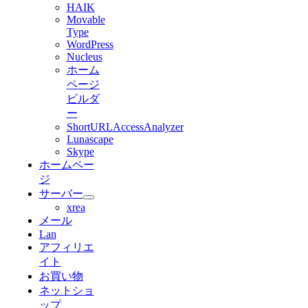
HAIK
Movable
Type
WordPress
Nucleus
ホーム
ページ
ビルダ
ー
ShortURLAccessAnalyzer
Lunascape
Skype
ホームペー
ジ
サーバー
xrea
メール
Lan
アフィリエ
イト
お買い物
ネットショ
ップ