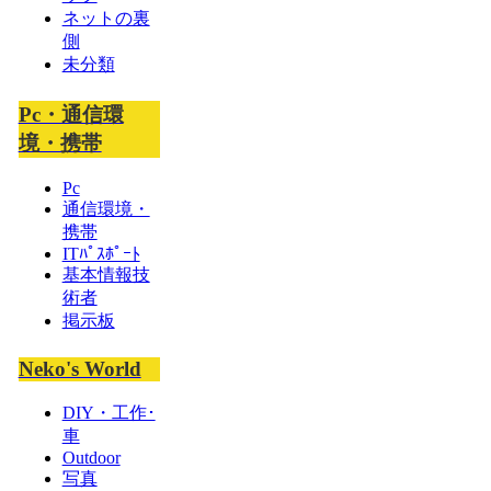
ネットの裏
側
未分類
Pc・通信環
境・携帯
Pc
通信環境・
携帯
ITﾊﾟｽﾎﾟｰﾄ
基本情報技
術者
掲示板
Neko's World
DIY・工作･
車
Outdoor
写真