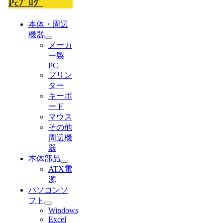
Pcﾌﾞﾛｸﾞ
本体・周辺
機器
メーカ
ー製
PC
プリン
ター
キーボ
ード
マウス
その他
周辺機
器
本体部品
ATX電
源
パソコンソ
フト
Windows
Excel