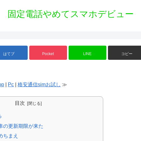
固定電話やめてスマホデビュー
はてブ
Pocket
LINE
コピー
op
|
Pc
|
格安通信simお試し
≫
目次
る
隼の更新期限が来た
めちまえ