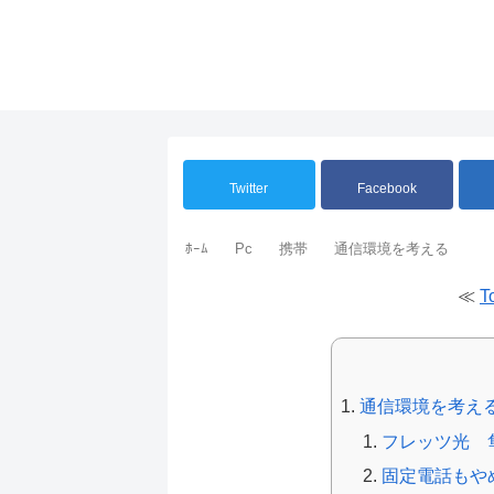
Twitter
Facebook
ﾎｰﾑ
Pc
携帯
通信環境を考える
≪
T
通信環境を考え
フレッツ光 
固定電話もや