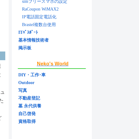
simフリースマホの設定
RaCoupon WiMAX2
IP電話固定電話化
Brastel複数台使用
ITﾊﾟｽﾎﾟｰﾄ
基本情報技術者
掲示板
Neko's World
限
と
DIY・工作･車
Outdoor
、
写真
シュ
不動産登記
た
墓 永代供養
自己啓発
ど
資格取得