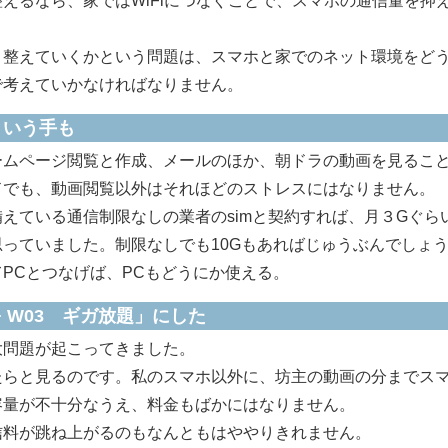
えるなら、家ではWiFiにつなぐことで、スマホの通信量を抑
整えていくかという問題は、スマホと家でのネット環境をど
で考えていかなければなりません。
という手も
ムページ閲覧と作成、メールのほか、朝ドラの動画を見るこ
ドでも、動画閲覧以外はそれほどのストレスにはなりません。
ている通信制限なしの業者のsimと契約すれば、月３Gぐら
っていました。制限なしでも10Gもあればじゅうぶんでしょ
PCとつなげば、PCもどうにか使える。
2+ W03 ギガ放題」にした
問題が起こってきました。
らと見るのです。私のスマホ以外に、坊主の動画の分までス
容量が不十分なうえ、料金もばかにはなりません。
料が跳ね上がるのもなんともはややりきれません。