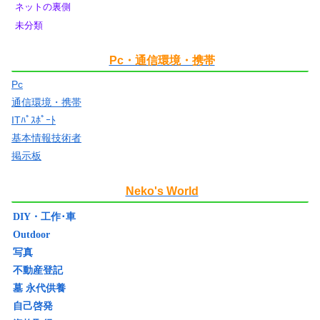
ネットの裏側
未分類
Pc・通信環境・携帯
Pc
通信環境・携帯
ITﾊﾟｽﾎﾟｰﾄ
基本情報技術者
掲示板
Neko's World
DIY・工作･車
Outdoor
写真
不動産登記
墓 永代供養
自己啓発