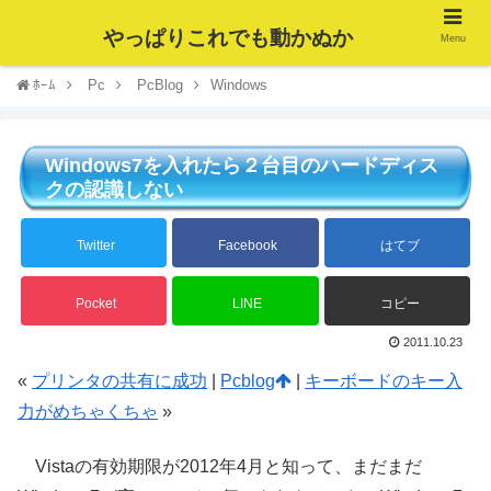
やっぱりこれでも動かぬか
Menu
ﾎｰﾑ
Pc
PcBlog
Windows
Windows7を入れたら２台目のハードディス
クの認識しない
Twitter
Facebook
はてブ
Pocket
LINE
コピー
2011.10.23
«
プリンタの共有に成功
|
Pcblog
|
キーボードのキー入
力がめちゃくちゃ
»
Vistaの有効期限が2012年4月と知って、まだまだ