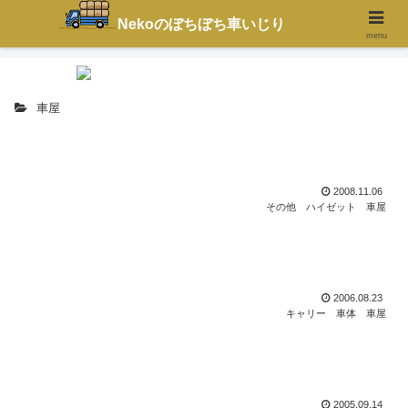
Nekoのぼちぼち車いじり
ﾎｰﾑ
DIY
Car
CarBlog
menu
車屋
ワイパーが大きく振れすぎる
2008.11.06
その他
ハイゼット
車屋
軽トラのお尻からしっぽが生えている
2006.08.23
キャリー
車体
車屋
車を買ったらオーディオが鳴らない
2005.09.14