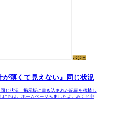
パジェ
計が薄くて見えない』同じ状況
』同じ状況 掲示板に書き込まれた記事を移植し
：【23】 こんにちは。ホームページみましたよ。みくと申