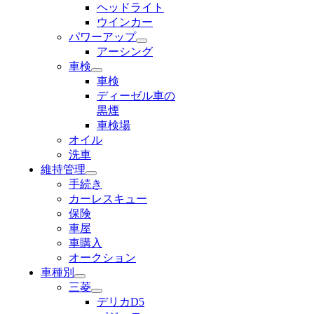
ヘッドライト
ウインカー
パワーアップ
アーシング
車検
車検
ディーゼル車の
黒煙
車検場
オイル
洗車
維持管理
手続き
カーレスキュー
保険
車屋
車購入
オークション
車種別
三菱
デリカD5