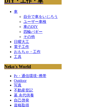
DIY・工作・車
車
自分で車をいじろう
ユーザー車検
車のDIY
四輪バギー
その他
日曜大工
電子工作
おもちゃ・工作
工具
Neko's World
Pc・通信環境･携帯
Outdoor
写真
不動産登記
墓 永代供養
自己啓発
資格取得