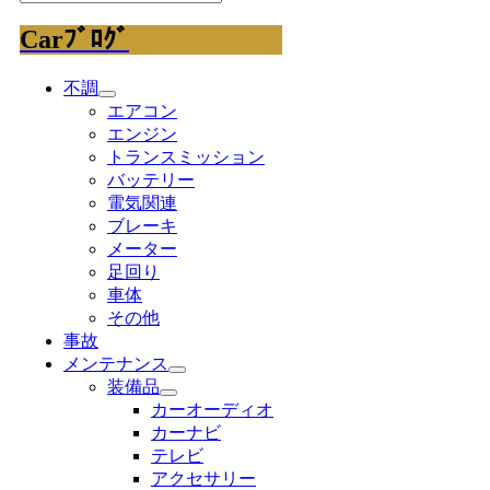
Carﾌﾞﾛｸﾞ
不調
エアコン
エンジン
トランスミッション
バッテリー
電気関連
ブレーキ
メーター
足回り
車体
その他
事故
メンテナンス
装備品
カーオーディオ
カーナビ
テレビ
アクセサリー