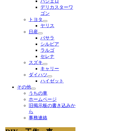
パジェロ
デリカスターワ
ゴン
トヨタ
ヤリス
日産
バサラ
シルビア
ラルゴ
セレナ
スズキ
キャリー
ダイハツ
ハイゼット
その他
うちの車
ホームページ
旧掲示板の書き込みか
ら
事務連絡