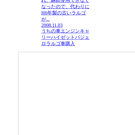
れ、継続使用できなく
なったので、代わりに
H6年製の古いラルゴ
が...
2008.11.03
うちの車
エンジン
キャ
リー
ハイゼット
パジェ
ロ
ラルゴ
車購入