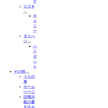
ナ
スズキ
キ
ャ
リ
ー
ダイハ
ツ
ハ
イ
ゼ
ッ
ト
その他
うちの
車
ホーム
ページ
旧掲示
板の書
き込み