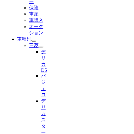
ー
保険
車屋
車購入
オーク
ション
車種別
三菱
デ
リ
カ
D5
パ
ジ
ェ
ロ
デ
リ
カ
ス
タ
ー