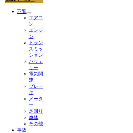
不調
エアコ
ン
エンジ
ン
トラン
スミッ
ション
バッテ
リー
電気関
連
ブレー
キ
メータ
ー
足回り
車体
その他
事故