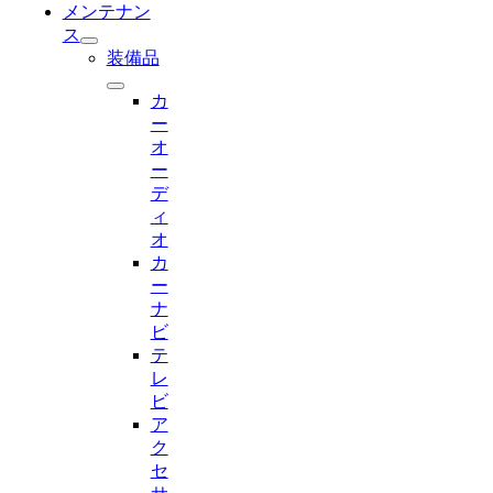
メンテナン
ス
装備品
カ
ー
オ
ー
デ
ィ
オ
カ
ー
ナ
ビ
テ
レ
ビ
ア
ク
セ