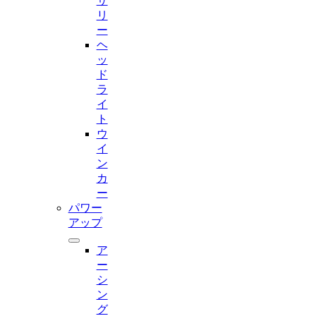
サ
リ
ー
ヘ
ッ
ド
ラ
イ
ト
ウ
イ
ン
カ
ー
パワー
アップ
ア
ー
シ
ン
グ