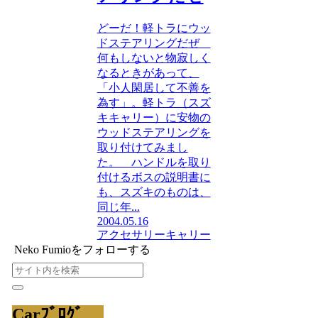
どーだ！軽トラにウッ
ドステアリングだぜ
何もしないと物寂しく
なるときがあって、
「小人閑居して不善を
為す」。軽トラ（スズ
キキャリー）に安物の
ウッドステアリングを
取り付けてみまし
た。 ハンドルを取り
付けるボスの説明書に
も、スズキのものは、
同じ年...
2004.05.16
アクセサリー
キャリー
Neko Fumioをフォローする
Carﾌﾞﾛｸﾞ