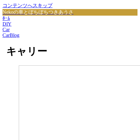
コンテンツへスキップ
Nekoの車とぼちぼちつきあうさ
ﾎｰﾑ
DIY
Car
CarBlog
キャリー