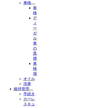
車検
車
検
デ
ィ
ー
ゼ
ル
車
の
黒
煙
車
検
場
オイル
洗車
維持管理
手続き
カーレ
スキュ