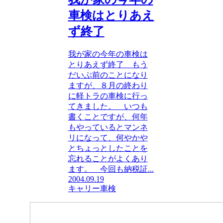
車検はとりあえ
ず終了
我が家の今年の車検は
とりあえず終了 もう
だいぶ前のことになり
ますが、８月の終わり
に軽トラの車検に行っ
てきました。 いつも
書くことですが、何年
もやっているとマンネ
リになって、何やかや
とちょっとしたことを
忘れることがよくあり
ます。 今回も納税証...
2004.09.19
キャリー
車検