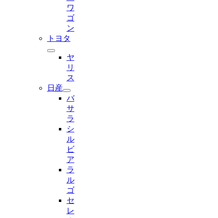
ワ
ゴ
ン
トヨタ
ヤ
リ
ス
日産
バ
サ
ラ
シ
ル
ビ
ア
ラ
ル
ゴ
セ
レ