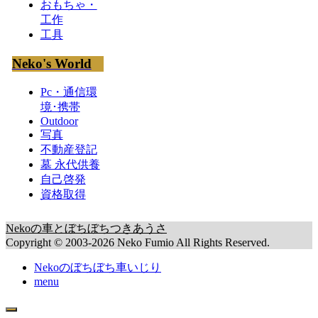
おもちゃ・
工作
工具
Neko's World
Pc・通信環
境･携帯
Outdoor
写真
不動産登記
墓 永代供養
自己啓発
資格取得
Nekoの車とぼちぼちつきあうさ
Copyright © 2003-2026 Neko Fumio All Rights Reserved.
Nekoのぼちぼち車いじり
menu