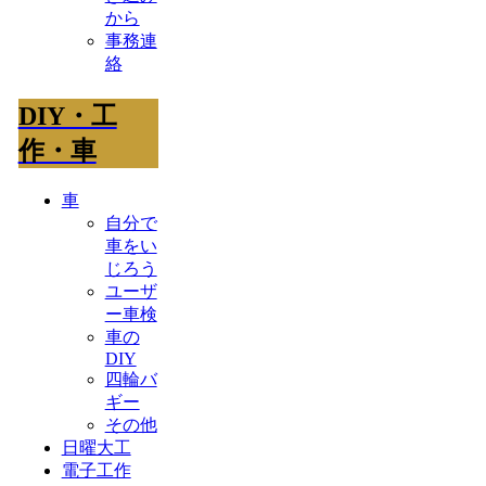
から
事務連
絡
DIY・工
作・車
車
自分で
車をい
じろう
ユーザ
ー車検
車の
DIY
四輪バ
ギー
その他
日曜大工
電子工作