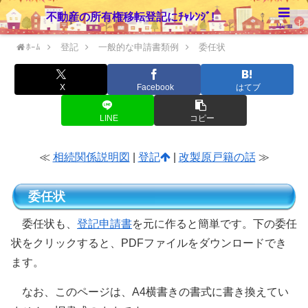
不動産の所有権移転登記にﾁｬﾚﾝｼﾞ!
Menu
ﾎｰﾑ
登記
一般的な申請書類例
委任状
X
Facebook
はてブ
LINE
コピー
≪
相続関係説明図
|
登記
|
改製原戸籍の話
≫
委任状
委任状も、
登記申請書
を元に作ると簡単です。下の委任
状をクリックすると、PDFファイルをダウンロードでき
ます。
なお、このページは、A4横書きの書式に書き換えてい