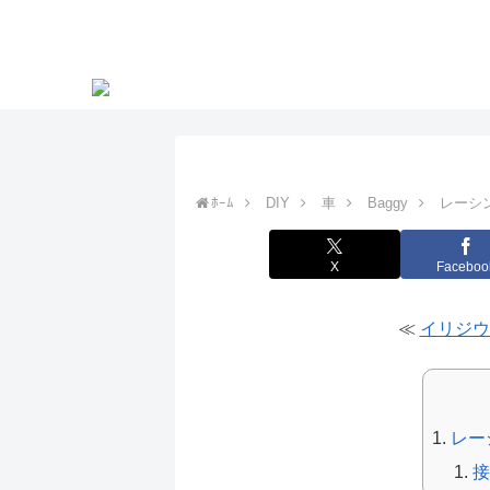
ﾎｰﾑ
DIY
車
Baggy
レーシン
X
Faceboo
≪
イリジウ
レー
接