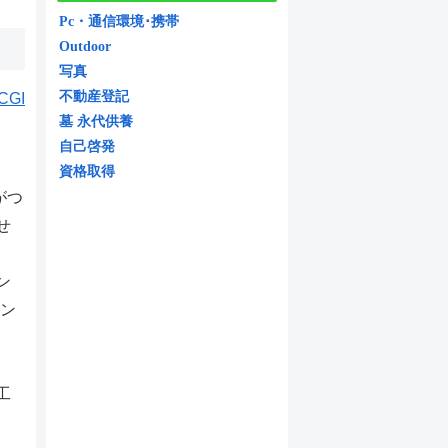
Pc・通信環境･携帯
Outdoor
写真
不動産登記
墓 永代供養
自己啓発
資格取得
がつ
せ
ン
ポン
工