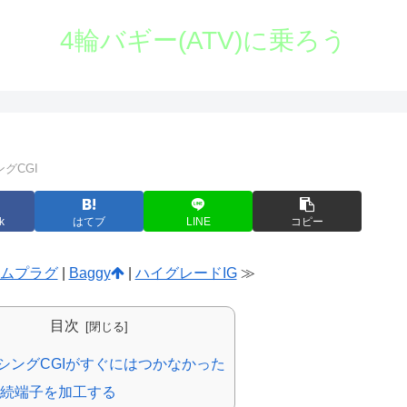
4輪バギー(ATV)に乗ろう
グCGI
k
はてブ
LINE
コピー
ムプラグ
|
Baggy
|
ハイグレードIG
≫
目次
シングCGIがすぐにはつかなかった
続端子を加工する