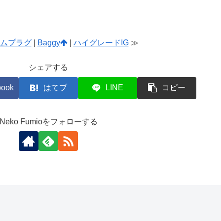
ムプラグ
|
Baggy
|
ハイグレードIG
≫
シェアする
book
はてブ
LINE
コピー
Neko Fumioをフォローする