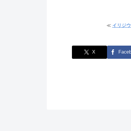
≪
イリジウ
X
Face