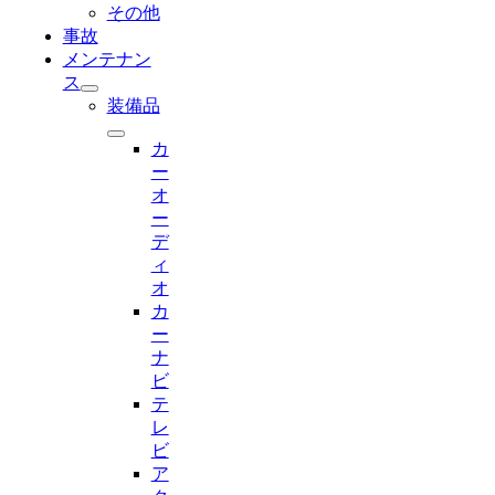
その他
事故
メンテナン
ス
装備品
カ
ー
オ
ー
デ
ィ
オ
カ
ー
ナ
ビ
テ
レ
ビ
ア