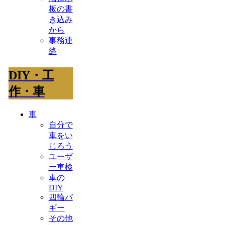
板の書
き込み
から
事務連
絡
DIY・工
作・車
車
自分で
車をい
じろう
ユーザ
ー車検
車の
DIY
四輪バ
ギー
その他