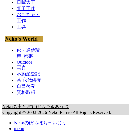
日曜大工
電子工作
おもちゃ・
工作
工具
Neko's World
Pc・通信環
境･携帯
Outdoor
写真
不動産登記
墓 永代供養
自己啓発
資格取得
Nekoの車とぼちぼちつきあうさ
Copyright © 2003-2026 Neko Fumio All Rights Reserved.
Nekoのぼちぼち車いじり
menu