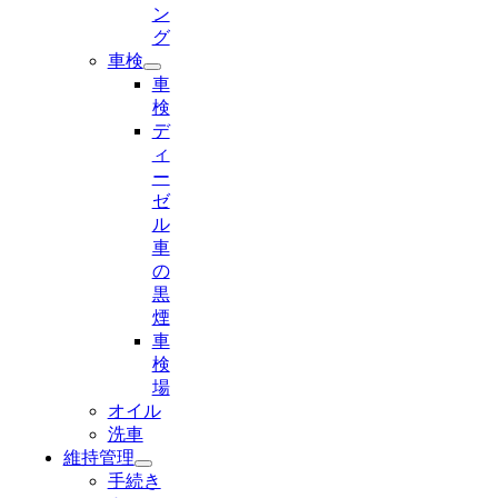
ン
グ
車検
車
検
デ
ィ
ー
ゼ
ル
車
の
黒
煙
車
検
場
オイル
洗車
維持管理
手続き