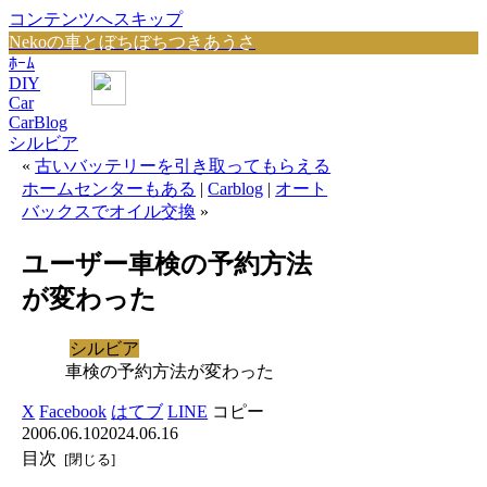
コンテンツへスキップ
Nekoの車とぼちぼちつきあうさ
ﾎｰﾑ
DIY
Car
CarBlog
シルビア
«
古いバッテリーを引き取ってもらえる
ホームセンターもある
|
Carblog
|
オート
バックスでオイル交換
»
ユーザー車検の予約方法
が変わった
シルビア
車検の予約方法が変わった
X
Facebook
はてブ
LINE
コピー
2006.06.10
2024.06.16
目次