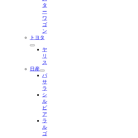
タ
ー
ワ
ゴ
ン
トヨタ
ヤ
リ
ス
日産
バ
サ
ラ
シ
ル
ビ
ア
ラ
ル
ゴ