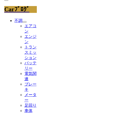
Carﾌﾞﾛｸﾞ
不調
エアコ
ン
エンジ
ン
トラン
スミッ
ション
バッテ
リー
電気関
連
ブレー
キ
メータ
ー
足回り
車体