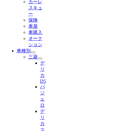
カーレ
スキュ
ー
保険
車屋
車購入
オーク
ション
車種別
三菱
デ
リ
カ
D5
パ
ジ
ェ
ロ
デ
リ
カ
ス