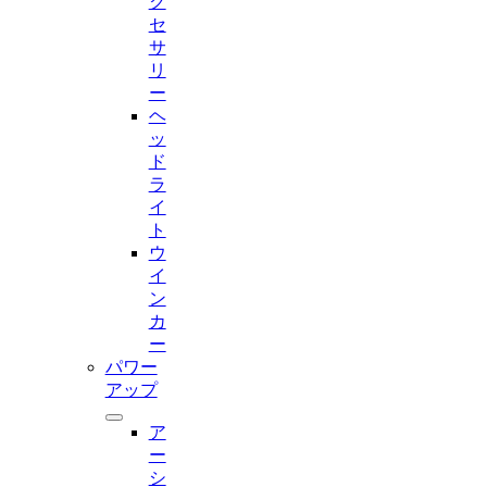
ク
セ
サ
リ
ー
ヘ
ッ
ド
ラ
イ
ト
ウ
イ
ン
カ
ー
パワー
アップ
ア
ー
シ