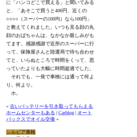
に「ハンコどこで買える」と聞いてみる
と、「あそこで買うと400円、近くの
○○○○（スーパーの100均）なら100円」
と教えてくれました。いつも見る顔の丸
顔のおばちゃんは、なかなか親しみがも
てます。感謝感謝で近所のスーパーに行
って、保険屋さんと陸運局で待ち合わせ
てと、いらぬところで時間をくって、思
っていたよりも大幅に時間超過でした。
それでも、一発で車検には通って何よ
り。何より。
ホ。
«
古いバッテリーを引き取ってもらえる
ホームセンターもある
|
Carblog
|
オート
バックスでオイル交換
»
シルビア
車検