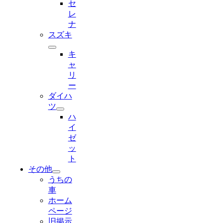
セ
レ
ナ
スズキ
キ
ャ
リ
ー
ダイハ
ツ
ハ
イ
ゼ
ッ
ト
その他
うちの
車
ホーム
ページ
旧掲示