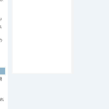
が
れ
の
。
簡
。
それ