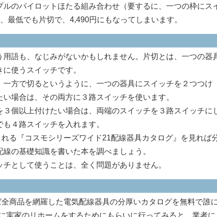
プルのパイロットほたる組み合わせ（要するに、一つの枠にス
、最低でも片切で、4,490円にもなってしまいます。
用語も、なじみがないかもしれません。片切とは、一つの器
きに使うスイッチです。
一方で切るというように、一つの器具にスイッチを２つつけ
たい場合は、その両方に３路スイッチを使います。
３個以上付けたい場合は、両端のスイッチを３路スイッチに
でも４路スイッチを入れます。
がくれる『コスモシリーズワイド21配線器具カタログ』を見れば
配線の基礎知識を書いた本を調べましょう。
チとして使うことは、全く問題がありません。
行けば全商品を網羅した電気配線器具の分厚いカタログを無料で誰
1月に実家のリホームをするためにもらいに行ってみると、業者に