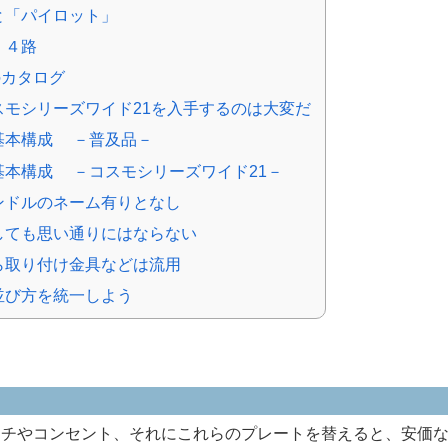
と「パイロット」
、４路
cのカタログ
スモシリーズワイド21を入手するのは大変だ
基本構成 －普及品－
基本構成 －コスモシリーズワイド21－
ンドルのネーム有りとなし
しても思い通りにはならない
ら取り付け金具などは流用
並び方を統一しよう
ッチやコンセント、それにこれらのプレートを替えると、安価