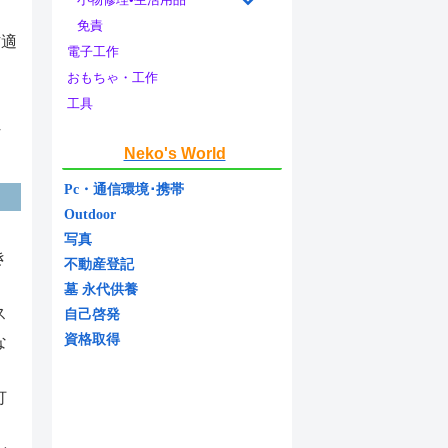
免責
材適
電子工作
う
おもちゃ・工作
工具
れ
Neko's World
Pc・通信環境･携帯
Outdoor
写真
き
不動産登記
墓 永代供養
ス
自己啓発
資格取得
な
灯