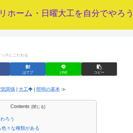
リホーム・日曜大工を自分でやろ
イッチにこだわる
k
はてブ
LINE
コピー
電気関係
|
大工
|
照明の基本
≫
Contents
だわろう
も色々な種類がある