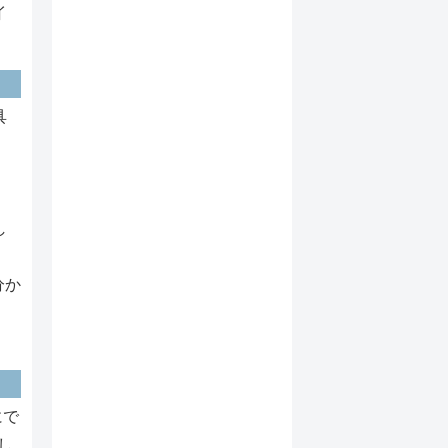
イ
具
し
分か
にで
し