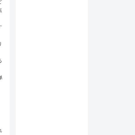
ど
点
す
り
る
単
れ