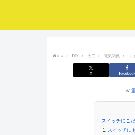
ﾎｰﾑ
DIY
大工
電気関係
ス
X
Faceboo
≪
スイッチにこ
スイッチに