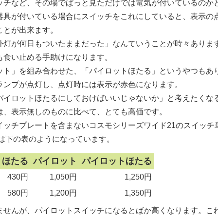
チなど、その場でぱっと見ただけでは電気が付いているのか
器具が付いている場合にスイッチをこれにしていると、表示の
ことが出来ます。
灯が何日もついたままだった」なんていうことが時々ありま
も食い止める手助けになります。
ト」を組み合わせた、「パイロットほたる」というやつもあ
ランプが点灯し、点灯時には表示が赤色になります。
イロットほたるにしておけばいいじゃないか」と考えたくな
は、表示無しのものに比べて、とても高価です。
ッチプレートを含まないコスモシリーズワイド21のスイッチ
では下の表のようになっています。
ほたる
パイロット
パイロットほたる
430円
1,050円
1,250円
580円
1,200円
1,350円
せんが、パイロットスイッチになるとばか高くなります。こ