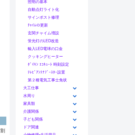
照明の基本
自動点灯ライト化
サインポスト修理
ﾁｬｲﾑの更新
玄関チャイム増設
蛍光灯のLED改造
輸入LED電球の口金
クッキングヒーター
ﾀﾞｲｷﾝ ｴｺｷｭｰﾄ 時刻設定
ﾃﾚﾋﾞｱﾝﾃﾅﾌﾞｰｽﾀｰ設置
第２種電気工事士免状
大工仕事
水周り
家具類
介護関係
子ども関係
ドア関連
な割
小物修理•生活用品