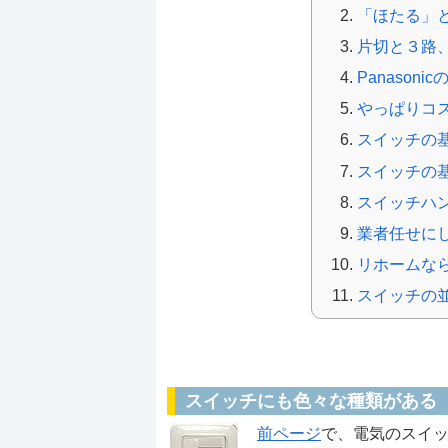
「ほたる」
片切と３路
Panasoni
やっぱりコ
スイッチの
スイッチの
スイッチハ
業者任せに
リホームな
スイッチの
スイッチにこだわろう
スイッチにも色々な種類がある
前ページ
で、電気のスイ