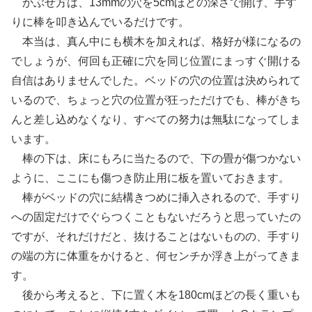
かぶせ方は、13mmの穴を5cmほどの深さで開け、手す
りに棒を叩き込んでいるだけです。
本当は、真ん中にも横木を加えれば、格好が様になるの
でしょうが、何回も正確に穴を同じ位置にまっすぐ開ける
自信はありませんでした。ベッドの穴の位置は決められて
いるので、ちょっと穴の位置が狂っただけでも、棒がきち
んと差し込めなくなり、すべての努力は無駄になってしま
います。
棒の下は、床にもろに当たるので、下の畳が傷つかない
ように、ここにも傷つき防止用に板を置いておきます。
棒がベッドの穴に結構きつめに挿入されるので、手すり
への固定だけでぐらつくこともないだろうと思っていたの
ですが、それだけだと、抜けることはないものの、手すり
の端の方に体重をかけると、何センチか浮き上がってきま
す。
後から考えると、下に置く木を180cmほどの長く重いも