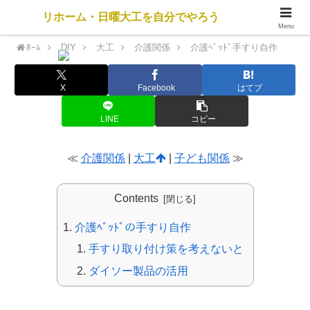
リホーム・日曜大工を自分でやろう
Menu
ﾎｰﾑ
DIY
大工
介護関係
介護ﾍﾞｯﾄﾞ手すり自作
X
Facebook
はてブ
LINE
コピー
≪
介護関係
|
大工
|
子ども関係
≫
Contents
介護ﾍﾞｯﾄﾞの手すり自作
手すり取り付け策を考えないと
ダイソー製品の活用