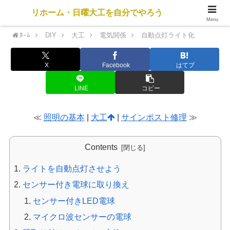
リホーム・日曜大工を自分でやろう
Menu
ﾎｰﾑ
DIY
大工
電気関係
自動点灯ライト化
X
Facebook
はてブ
LINE
コピー
≪
照明の基本
|
大工
|
サインポスト修理
≫
Contents
ライトを自動点灯させよう
センサー付き電球に取り換え
センサー付きLED電球
マイクロ波センサーの電球