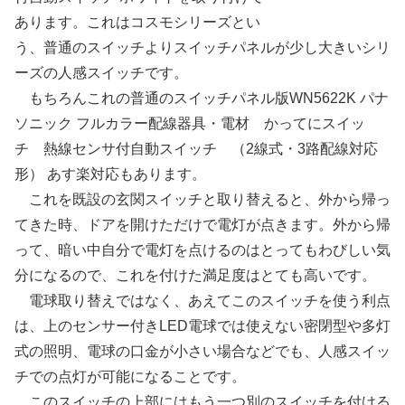
あります。これはコスモシリーズとい
う、普通のスイッチよりスイッチパネルが少し大きいシリ
ーズの人感スイッチです。
もちろんこれの普通のスイッチパネル版WN5622K パナ
ソニック フルカラー配線器具・電材 かってにスイッ
チ 熱線センサ付自動スイッチ （2線式・3路配線対応
形） あす楽対応もあります。
これを既設の玄関スイッチと取り替えると、外から帰っ
てきた時、ドアを開けただけで電灯が点きます。外から帰
って、暗い中自分で電灯を点けるのはとってもわびしい気
分になるので、これを付けた満足度はとても高いです。
電球取り替えではなく、あえてこのスイッチを使う利点
は、上のセンサー付きLED電球では使えない密閉型や多灯
式の照明、電球の口金が小さい場合などでも、人感スイッ
チでの点灯が可能になることです。
このスイッチの上部にはもう一つ別のスイッチを付ける