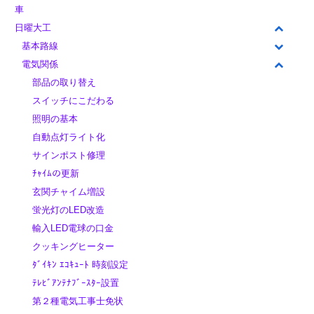
車
日曜大工
基本路線
電気関係
部品の取り替え
スイッチにこだわる
照明の基本
自動点灯ライト化
サインポスト修理
ﾁｬｲﾑの更新
玄関チャイム増設
蛍光灯のLED改造
輸入LED電球の口金
クッキングヒーター
ﾀﾞｲｷﾝ ｴｺｷｭｰﾄ 時刻設定
ﾃﾚﾋﾞｱﾝﾃﾅﾌﾞｰｽﾀｰ設置
第２種電気工事士免状