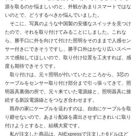
源を取るのか悩ましいのと、外観があまりスマートではな
いのとで、どうするべきか悩んでいました。
そこに、写真のような中国製の安価なスイッチを見つけ
たので、それを取り付けてみることにしました。これな
ら、勝手口に外を向けて付けた照明をそのままで人感セン
サー付きにできそうですし、勝手口外はかなり広いスペー
スで感知してほしいので、取り付け位置を工夫すれば、感
度も期待できそうです。
取り付けは、元々照明が付いていたところから、3芯の
ケーブルをセンサー取り付け部分まで引っ張ってきて、照
明器具裏側の所で、元々来ていた電源線と、照明器具に接
続する新設電源線とをつなぎ合わせます。
既存の家にケーブルを這わすのは、自由にケーブルを取
り廻せないので、あまり配線を露出させずにきれいに取り
付けようとすると、結構大変です。
私が注文した商品は、AliExpressで注文した6ドルほど