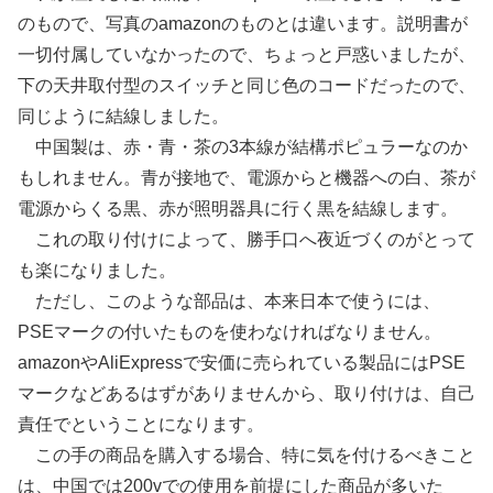
のもので、写真のamazonのものとは違います。説明書が
一切付属していなかったので、ちょっと戸惑いましたが、
下の天井取付型のスイッチと同じ色のコードだったので、
同じように結線しました。
中国製は、赤・青・茶の3本線が結構ポピュラーなのか
もしれません。青が接地で、電源からと機器への白、茶が
電源からくる黒、赤が照明器具に行く黒を結線します。
これの取り付けによって、勝手口へ夜近づくのがとって
も楽になりました。
ただし、このような部品は、本来日本で使うには、
PSEマークの付いたものを使わなければなりません。
amazonやAliExpressで安価に売られている製品にはPSE
マークなどあるはずがありませんから、取り付けは、自己
責任でということになります。
この手の商品を購入する場合、特に気を付けるべきこと
は、中国では200vでの使用を前提にした商品が多いた