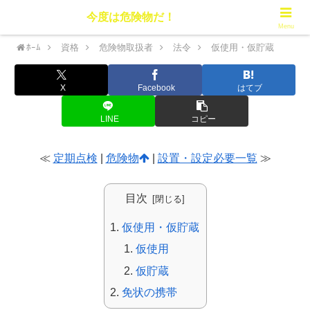
今度は危険物だ！
Menu
ﾎｰﾑ
資格
危険物取扱者
法令
仮使用・仮貯蔵
X
Facebook
はてブ
LINE
コピー
≪
定期点検
|
危険物
|
設置・設定必要一覧
≫
目次
仮使用・仮貯蔵
仮使用
仮貯蔵
免状の携帯