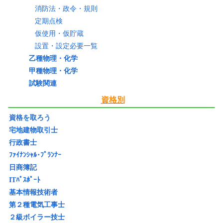
消防法・政令・規則
定期点検
仮使用・仮貯蔵
設置・設定必要一覧
乙種物理・化学
甲種物理・化学
試験関連
資格別
資格を取ろう
宅地建物取引士
行政書士
ﾌｧｲﾅﾝｼｬﾙ･ﾌﾟﾗﾝﾅｰ
日商簿記
ITﾊﾟｽﾎﾟｰﾄ
基本情報技術者
第２種電気工事士
２級ボイラー技士