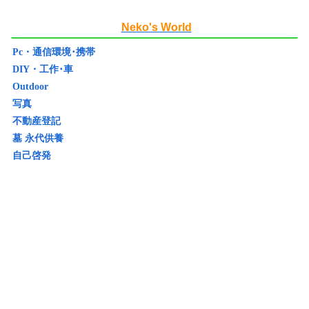
Neko's World
Pc・通信環境･携帯
DIY・工作･車
Outdoor
写真
不動産登記
墓 永代供養
自己啓発