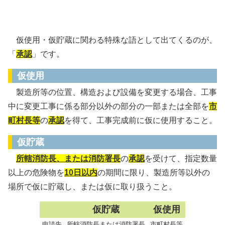
仮使用・仮貯蔵
仮使用・仮貯蔵
に関わる特殊な語として出てくるのが、
「
承認
」です。
仮使用
製造所等の位置、構造および設備を変更する場合、工事
中に変更工事に係る部分以外の部分の一部または全部を
市
町村長等
の
承認
を得て、工事完成前に仮に使用すること。
仮貯蔵
所轄消防長、または消防署長
の
承認
を受けて、指定数量
以上の危険物を
10日以内
の期間に限り、製造所等以外の
場所で仮に貯蔵し、または仮に取り扱うこと。
仮貯蔵
仮使用
申請先
所轄消防長または消防署長
市町村長等