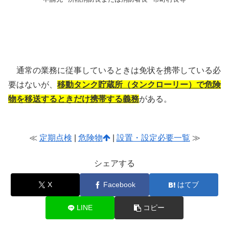
免状の携帯
通常の業務に従事しているときは免状を携帯している必
要はないが、
移動タンク貯蔵所（タンクローリー）で危険
物を移送するときだけ携帯する義務
がある。
≪
定期点検
|
危険物
|
設置・設定必要一覧
≫
シェアする
X
Facebook
はてブ
LINE
コピー