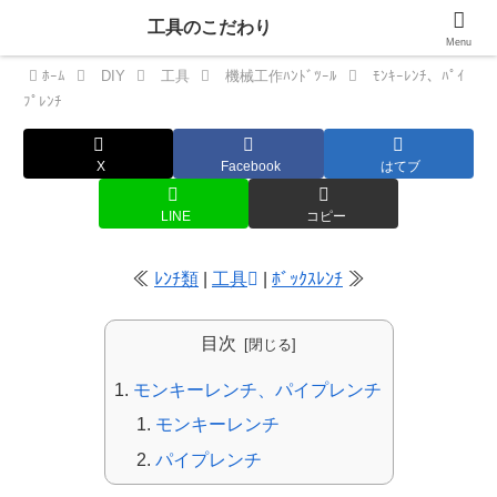
工具のこだわり
Menu
ﾎｰﾑ
DIY
工具
機械工作ﾊﾝﾄﾞﾂｰﾙ
ﾓﾝｷｰﾚﾝﾁ、ﾊﾟｲ
ﾌﾟﾚﾝﾁ
X
Facebook
はてブ
LINE
コピー
≪
ﾚﾝﾁ類
|
工具
|
ﾎﾞｯｸｽﾚﾝﾁ
≫
目次
モンキーレンチ、パイプレンチ
モンキーレンチ
パイプレンチ