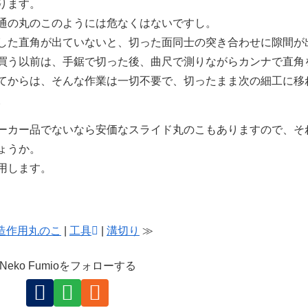
ります。
通の丸のこのようには危なくはないですし。
した直角が出ていないと、切った面同士の突き合わせに隙間が
買う以前は、手鋸で切った後、曲尺で測りながらカンナで直角
てからは、そんな作業は一切不要で、切ったまま次の細工に移
。
ーカー品でないなら安価なスライド丸のこもありますので、そ
ょうか。
用します。
造作用丸のこ
|
工具
|
溝切り
≫
Neko Fumioをフォローする