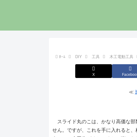
ﾎｰﾑ
DIY
工具
木工電動工具
X
Faceboo
≪
スライド丸のこは大工仕事には
スライド丸のこは、かなり高価な部
せん。ですが、これを手に入れると、