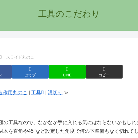
工具のこだわり
スライド丸のこ
k
はてブ
LINE
コピー
造作用丸のこ
|
工具
|
溝切り
≫
超便利
類の工具なので、なかなか手に入れる気にはならないかもしれ
材木を直角や45°など設定した角度で何の下準備もなく切れて