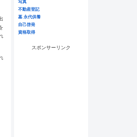
写真
不動産登記
墓 永代供養
出
自己啓発
を
資格取得
れ
スポンサーリンク
れ