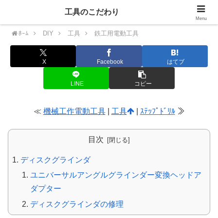
工具のこだわり
Menu
ﾎｰﾑ
DIY
工具
鉄工用電動工具
X
Facebook
はてブ
LINE
コピー
≪
機械工作電動工具
|
工具
|
ｽﾃｯﾌﾟﾄﾞﾘﾙ
≫
目次
ディスクグラインダ
ユニバーサルアングルグラインダー変換ヘッドア
ダプター
ディスクグラインダの修理