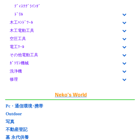
ﾃﾞｨｽｸｸﾞﾗｲﾝﾀﾞ
ﾄﾞﾘﾙ
木工ﾊﾝﾄﾞﾂｰﾙ
木工電動工具
空圧工具
電工ﾂｰﾙ
その他電動工具
ｶﾞｿﾘﾝ機械
洗浄機
修理
Neko's World
Pc・通信環境･携帯
Outdoor
写真
不動産登記
墓 永代供養