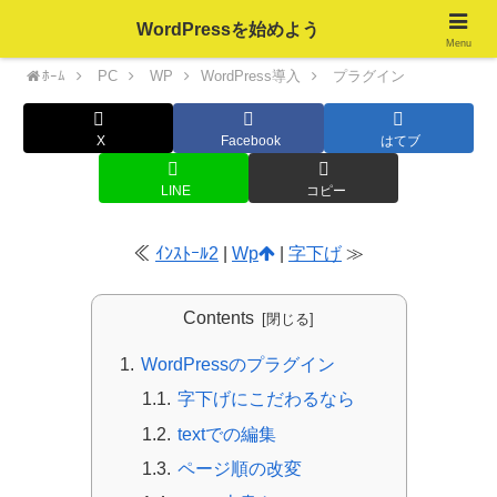
WordPressを始めよう
Menu
ﾎｰﾑ
PC
WP
WordPress導入
プラグイン
X
Facebook
はてブ
LINE
コピー
≪
ｲﾝｽﾄｰﾙ2
|
Wp
|
字下げ
≫
Contents
WordPressのプラグイン
字下げにこだわるなら
textでの編集
ページ順の改変