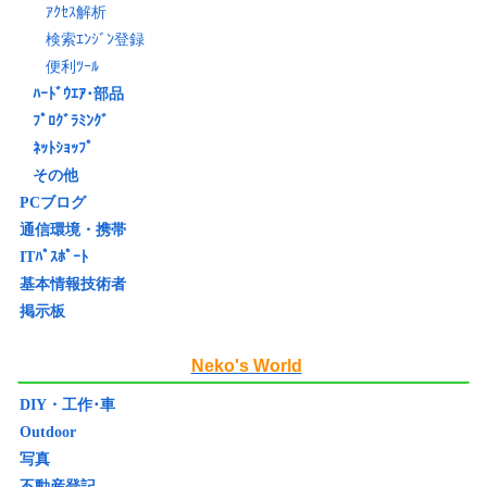
ｱｸｾｽ解析
検索ｴﾝｼﾞﾝ登録
便利ﾂｰﾙ
ﾊｰﾄﾞｳｴｱ･部品
ﾌﾟﾛｸﾞﾗﾐﾝｸﾞ
ﾈｯﾄｼｮｯﾌﾟ
その他
PCブログ
通信環境・携帯
ITﾊﾟｽﾎﾟｰﾄ
基本情報技術者
掲示板
Neko's World
DIY・工作･車
Outdoor
写真
不動産登記