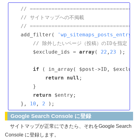
// ===================================
// サイトマップへの不掲載
// ===================================
add_filter( 
'wp_sitemaps_posts_entry'
,
// 除外したいページ（投稿）のIDを指定
    $exclude_ids = 
array
( 
22
,
23
 );

if
 ( in_array( $post->ID, $exclude
return
null
;

    }

return
 $entry;

}, 
10
, 
2
Google Search Console に登録
サイトマップが正常にできたら、それをGoogle Search
Console に登録します。