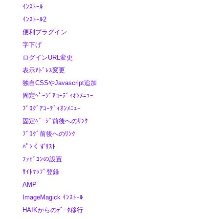
ｲﾝｽﾄｰﾙ
ｲﾝｽﾄｰﾙ2
便利プラグイン
字下げ
ログインURL変更
表示ｱﾄﾞﾚｽ変更
独自CSSやJavascript追加
固定ﾍﾟｰｼﾞｱｺｰﾃﾞｨｵﾝﾒﾆｭｰ
ﾌﾞﾛｸﾞｱｺｰﾃﾞｨｵﾝﾒﾆｭｰ
固定ﾍﾟｰｼﾞ前後へのﾘﾝｸ
ﾌﾞﾛｸﾞ前後へのﾘﾝｸ
ﾊﾟﾝくずﾘｽﾄ
ﾌｧﾋﾞｺﾝの設置
ｻｲﾄﾏｯﾌﾟ登録
AMP
ImageMagick ｲﾝｽﾄｰﾙ
HAIKからのﾃﾞｰﾀ移行