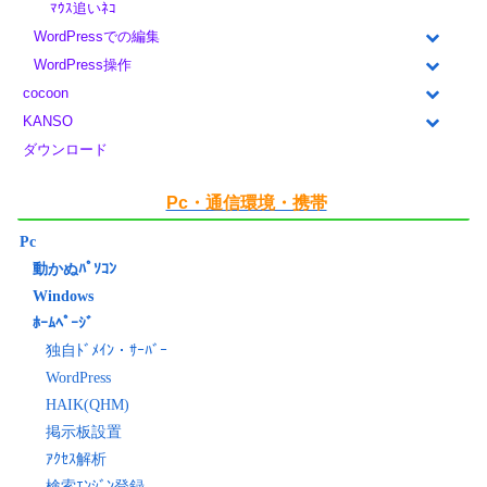
ﾏｳｽ追いﾈｺ
WordPressでの編集
WordPress操作
cocoon
KANSO
ダウンロード
Pc・通信環境・携帯
Pc
動かぬﾊﾟｿｺﾝ
Windows
ﾎｰﾑﾍﾟｰｼﾞ
独自ﾄﾞﾒｲﾝ・ｻｰﾊﾞｰ
WordPress
HAIK(QHM)
掲示板設置
ｱｸｾｽ解析
検索ｴﾝｼﾞﾝ登録