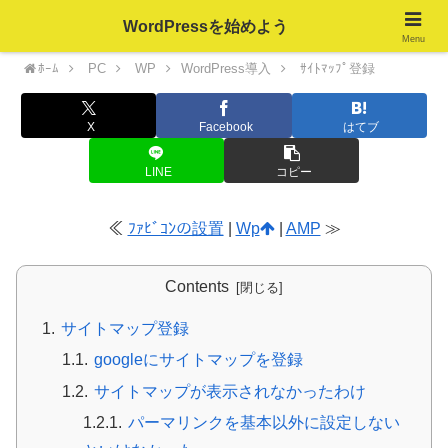
WordPressを始めよう
Menu
ﾎｰﾑ
PC
WP
WordPress導入
ｻｲﾄﾏｯﾌﾟ登録
X
Facebook
はてブ
LINE
コピー
≪
ﾌｧﾋﾞｺﾝの設置
|
Wp
|
AMP
≫
Contents
サイトマップ登録
googleにサイトマップを登録
サイトマップが表示されなかったわけ
パーマリンクを基本以外に設定しない