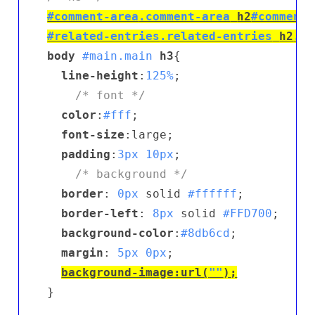
#comment-area
.comment-area
h2
#comments
#related-entries
.related-entries
h2
.re
body
#main
.main
h3
{

line-height
:
125%
;

/* font */
color
:
#fff
;

font-size
:large;

padding
:
3px
10px
;

/* background */
border
: 
0px
 solid 
#ffffff
;

border-left
: 
8px
 solid 
#FFD700
;

background-color
:
#8db6cd
;

margin
: 
5px
0px
;

background-image
:url(
""
);
}
