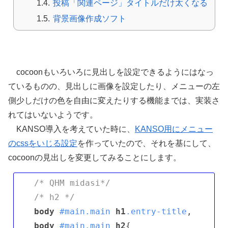
投稿「関連ページ」タイトルだけ太くなる
背景画像作成ソフト
見出しを画像にするなど自由に改変する
cocoonもいろいろに見出しを設定できるようにはなっ
ているものの、見出しに画像を設定したり、メニューの左
側少しだけの色を自由に変えたりする機能までは、実装さ
れてはいないようです。
KANSO導入を考えていた時に、
KANSO用にメニュー
のcssをいじる設定
を作っていたので、それを基にして、
cocoonの見出しを変更してみることにします。
/* QHM midasi*/
/* h2 */
body
#main
.main
h1
.entry-title
body
#main
.main
h2
{
