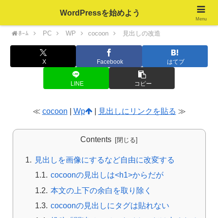
WordPressを始めよう
Menu
ﾎｰﾑ
PC
WP
cocoon
見出しの改造
X
Facebook
はてブ
LINE
コピー
≪
cocoon
|
Wp
|
見出しにリンクを貼る
≫
Contents
見出しを画像にするなど自由に改変する
cocoonの見出しは<h1>からだが
本文の上下の余白を取り除く
cocoonの見出しにタグは貼れない