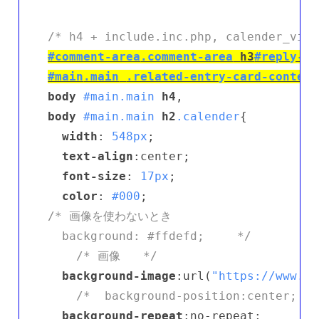
/* h4 + include.inc.php, calender_viwe
#comment-area
.comment-area
h3
#reply-ti
#main
.main
.related-entry-card-content
body
#main
.main
h4
body
#main
.main
h2
.calender
{

width
: 
548px
;

text-align
:center;

font-size
: 
17px
;

color
: 
#000
/* 画像を使わないとき

  background: #ffdefd;   　*/
/* 画像　　*/
background-image
:url(
"https://www.ne
/*  background-position:center; */
background-repeat
:no-repeat;
