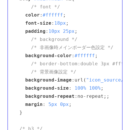
/* font */
color
:
#ffffff
;

font-size
:
18px
;

padding
:
10px
25px
;

/* background */
/* 非画像時メインボーダー色設定 */
background-color
:
#ffffff
;

/* border-bottom:double 3px #fffff
/* 背景画像設定 */
background-image
:url(
"icon_source/h2
background-size
: 
100%
100%
;

background-repeat
:no-repeat;;

margin
: 
5px
0px
;

}

/* h3 */