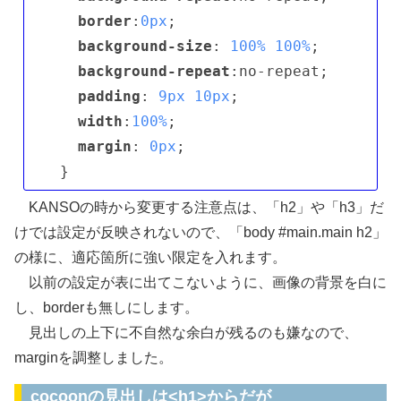
border
:
0px
;

background-size
: 
100%
100%
;

background-repeat
:no-repeat;

padding
: 
9px
10px
;

width
:
100%
;

margin
: 
0px
;

KANSOの時から変更する注意点は、「h2」や「h3」だ
けでは設定が反映されないので、「body #main.main h2」
の様に、適応箇所に強い限定を入れます。
以前の設定が表に出てこないように、画像の背景を白に
し、borderも無しにします。
見出しの上下に不自然な余白が残るのも嫌なので、
marginを調整しました。
cocoonの見出しは<h1>からだが