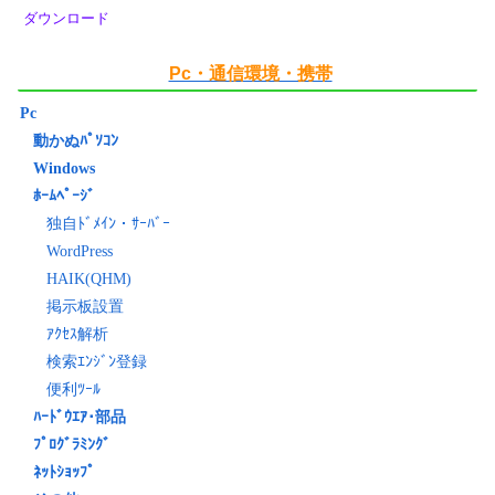
ダウンロード
Pc・通信環境・携帯
Pc
動かぬﾊﾟｿｺﾝ
Windows
ﾎｰﾑﾍﾟｰｼﾞ
独自ﾄﾞﾒｲﾝ・ｻｰﾊﾞｰ
WordPress
HAIK(QHM)
掲示板設置
ｱｸｾｽ解析
検索ｴﾝｼﾞﾝ登録
便利ﾂｰﾙ
ﾊｰﾄﾞｳｴｱ･部品
ﾌﾟﾛｸﾞﾗﾐﾝｸﾞ
ﾈｯﾄｼｮｯﾌﾟ