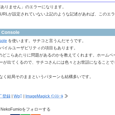
性がありません」のエラーになります。
URLが設定されていない上記のような記述があれば、このエ
Console
sole
を使います。サチコと言うんだそうです。
バイルユーザビリティの項目もあります。
Lのどこらあたりに問題があるのかを教えてくれます。ホームペ
ーが出てくるので、サチコさんには色々とお世話になることで
なく結局そのままというパターンも結構多いです。
ｯﾌﾟ登録
|
Wp
|
ImageMagick ｲﾝｽﾄｰﾙ
≫
NekoFumioをフォローする