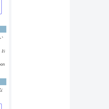
い
。お
on
な