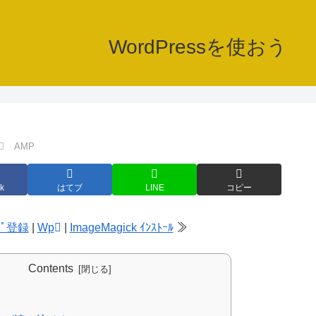
WordPressを使おう
AMP
k
はてブ
LINE
コピー
ｯﾌﾟ登録
|
Wp
|
ImageMagick ｲﾝｽﾄｰﾙ
≫
Contents