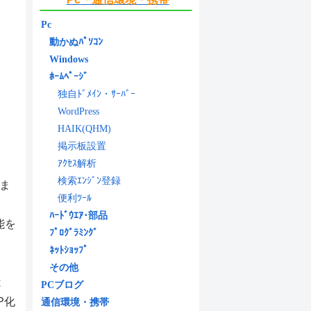
Pc
動かぬﾊﾟｿｺﾝ
Windows
ﾎｰﾑﾍﾟｰｼﾞ
独自ﾄﾞﾒｲﾝ・ｻｰﾊﾞｰ
WordPress
HAIK(QHM)
掲示板設置
ｱｸｾｽ解析
検索ｴﾝｼﾞﾝ登録
ま
便利ﾂｰﾙ
ﾊｰﾄﾞｳｴｱ･部品
能を
ﾌﾟﾛｸﾞﾗﾐﾝｸﾞ
ﾈｯﾄｼｮｯﾌﾟ
その他
は
PCブログ
P化
通信環境・携帯