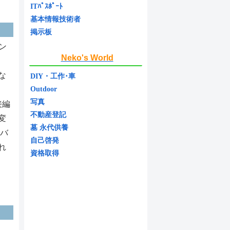
ITﾊﾟｽﾎﾟｰﾄ
基本情報技術者
掲示板
イン
Neko's World
な
DIY・工作･車
Outdoor
写真
接編
不動産登記
変
墓 永代供養
、バ
自己啓発
れ
資格取得