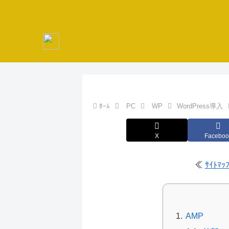
ﾎｰﾑ
PC
WP
WordPress導入
X
Faceboo
≪
ｻｲﾄﾏ
AMP