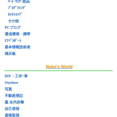
ﾊｰﾄﾞｳｴｱ･部品
ﾌﾟﾛｸﾞﾗﾐﾝｸﾞ
ﾈｯﾄｼｮｯﾌﾟ
その他
PCブログ
通信環境・携帯
ITﾊﾟｽﾎﾟｰﾄ
基本情報技術者
掲示板
Neko's World
DIY・工作･車
Outdoor
写真
不動産登記
墓 永代供養
自己啓発
資格取得