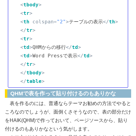
<
tbody
>
<
tr
>
<
th
colspan
=
"2"
>
テーブルの表示
</
th
>
</
tr
>
<
tr
>
<
td
>
QHMからの移行
</
td
>
<
td
>
Word Pressで表示
</
td
>
</
tr
>
</
tbody
>
</
table
>
QHMで表を作って貼り付けるのもありかな
表を作るのには、普通ならテーマお勧めの方法でやると
ころなのでしょうが、面倒くさそうなので、表の部分だけ
をHAIK(QHM)で作っておいて、ページソースから、貼り
付けるのもありかなという気がします。