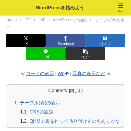
WordPressを始めよう
Menu
ﾎｰﾑ
PC
WP
WordPressでの編集
テーブル(表)の表
示
X
Facebook
はてブ
LINE
コピー
≪
コードの表示
|
Wp
|
写真の表示など
≫
Contents
テーブル(表)の表示
CSSの設定
QHMで表を作って貼り付けるのもありかな