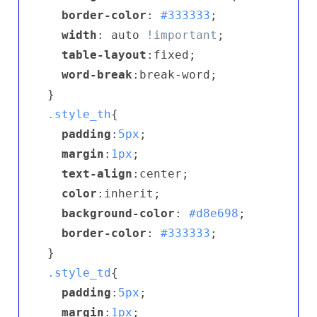
border-color
: 
#333333
;

width
: auto 
!important
;

table-layout
:fixed;

word-break
:break-word;

.style_th
{ 

padding
:
5px
; 

margin
:
1px
; 

text-align
:center; 

color
:inherit; 

background-color
: 
#d8e698
; 

border-color
: 
#333333
;

.style_td
{ 

padding
:
5px
; 

margin
:
1px
; 
