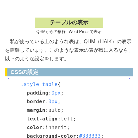
テーブル(表)の表示
テーブルの表示
QHMからの移行
Word Pressで表示
私が使っている上のような表は、QHM（HAIK）の表示
を踏襲しています。このような表示の表が気に入るなら、
以下のような設定をします。
CSSの設定
.style_table
{ 

padding
:
0px
; 

border
:
0px
; 

margin
:auto; 

text-align
:left; 

color
:inherit; 

background-color
:
#333333
; 
