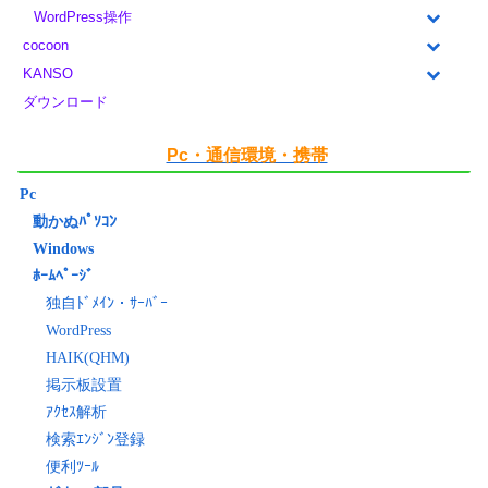
WordPress操作
cocoon
KANSO
ダウンロード
Pc・通信環境・携帯
Pc
動かぬﾊﾟｿｺﾝ
Windows
ﾎｰﾑﾍﾟｰｼﾞ
独自ﾄﾞﾒｲﾝ・ｻｰﾊﾞｰ
WordPress
HAIK(QHM)
掲示板設置
ｱｸｾｽ解析
検索ｴﾝｼﾞﾝ登録
便利ﾂｰﾙ