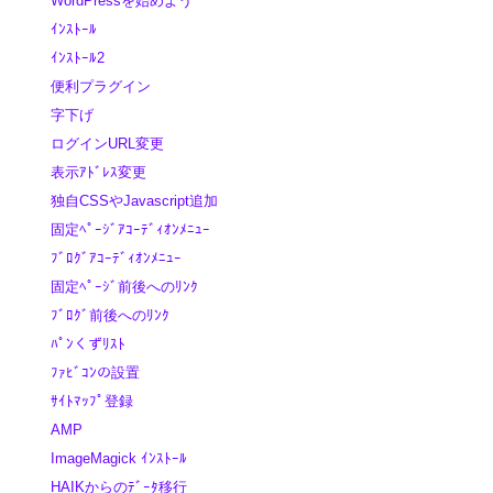
WordPressを始めよう
ｲﾝｽﾄｰﾙ
ｲﾝｽﾄｰﾙ2
便利プラグイン
字下げ
ログインURL変更
表示ｱﾄﾞﾚｽ変更
独自CSSやJavascript追加
固定ﾍﾟｰｼﾞｱｺｰﾃﾞｨｵﾝﾒﾆｭｰ
ﾌﾞﾛｸﾞｱｺｰﾃﾞｨｵﾝﾒﾆｭｰ
固定ﾍﾟｰｼﾞ前後へのﾘﾝｸ
ﾌﾞﾛｸﾞ前後へのﾘﾝｸ
ﾊﾟﾝくずﾘｽﾄ
ﾌｧﾋﾞｺﾝの設置
ｻｲﾄﾏｯﾌﾟ登録
AMP
ImageMagick ｲﾝｽﾄｰﾙ
HAIKからのﾃﾞｰﾀ移行