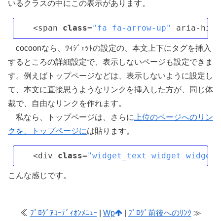
いるクラスの中にこの表示があります。
<span 
class
=
"fa fa-arrow-up"
 aria-hidd
cocoonなら、ｳｨｼﾞｪｯﾄの設定の、本文上下にタグを挿入
するところの詳細設定で、表示しないページも設定できま
す。例えばトップページなどは、表示しないように設定し
て、本文に直接思うようなリンクを挿入した方が、同じ体
裁で、自由なリンクを作れます。
私なら、トップページは、さらに
上位のページへのリン
クを、トップページに
は貼ります。
<div 
class
=
"widget_text widget widget-
こんな感じです。
≪
ﾌﾞﾛｸﾞｱｺｰﾃﾞｨｵﾝﾒﾆｭｰ
|
Wp
|
ﾌﾞﾛｸﾞ前後へのﾘﾝｸ
≫