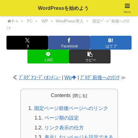
WordPressを始めよう
Menu
ﾎｰﾑ
PC
WP
WordPress導入
固定ﾍﾟｰｼﾞ前後へのﾘ
ﾝｸ
X
Facebook
はてブ
LINE
コピー
≪
ﾌﾞﾛｸﾞｱｺｰﾃﾞｨｵﾝﾒﾆｭｰ
|
Wp
|
ﾌﾞﾛｸﾞ前後へのﾘﾝｸ
≫
Contents
固定ページ前後ページへのリンク
ページ順の設定
リンク表示の仕方
表示しないページも設定できる