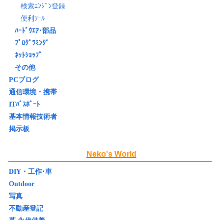
検索ｴﾝｼﾞﾝ登録
便利ﾂｰﾙ
ﾊｰﾄﾞｳｴｱ･部品
ﾌﾟﾛｸﾞﾗﾐﾝｸﾞ
ﾈｯﾄｼｮｯﾌﾟ
その他
PCブログ
通信環境・携帯
ITﾊﾟｽﾎﾟｰﾄ
基本情報技術者
掲示板
Neko's World
DIY・工作･車
Outdoor
写真
不動産登記