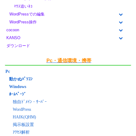
ﾏｳｽ追いﾈｺ
WordPressでの編集
WordPress操作
cocoon
KANSO
ダウンロード
Pc・通信環境・携帯
Pc
動かぬﾊﾟｿｺﾝ
Windows
ﾎｰﾑﾍﾟｰｼﾞ
独自ﾄﾞﾒｲﾝ・ｻｰﾊﾞｰ
WordPress
HAIK(QHM)
掲示板設置
ｱｸｾｽ解析