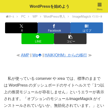
WordPressを始めよう
Menu
ﾎｰﾑ
PC
WP
WordPress導入
ImageMagick ｲﾝｽﾄｰﾙ
X
Facebook
はてブ
LINE
コピー
≪
AMP
|
Wp
|
HAIK(QHM）からの移行
≫
ImageMagick インストール
私が使っている corserver や xrea では、標準のままで
は WordPress のダッシュボードのサイトヘルスで「1つ以
上の推奨モジュールが存在しません」というエラーが表示
されます。「オプションのモジュールImageMagick がイ
ンストールされていないか、無効化されています。」とい