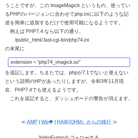
うことですが、この ImageMagick というもの、使ってい
るPHPのバージョンに合わせてphp.iniに以下のような記
述を簡単に追加するだけで使用可能になるようです。
例えば PHP7.4 なら以下の通り。
/public_html/.fast-cgi-bin/php74.ini
の末尾に
extension = “php74_imagick.so”
を追記します。ちまたでは、phpが7.1でないと使えない
という説明のHPがあったりしますが、令和3年11月現
在、PHP7.4でも使えるようです。
これを追記すると、ダッシュボードの警告が消えます。
≪
AMP
|
Wp
|
HAIK(QHM）からの移行
≫
NekoFumioをフォローする