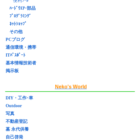
便利ﾂｰﾙ
ﾊｰﾄﾞｳｴｱ･部品
ﾌﾟﾛｸﾞﾗﾐﾝｸﾞ
ﾈｯﾄｼｮｯﾌﾟ
その他
PCブログ
通信環境・携帯
ITﾊﾟｽﾎﾟｰﾄ
基本情報技術者
掲示板
Neko's World
DIY・工作･車
Outdoor
写真
不動産登記
墓 永代供養
自己啓発