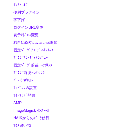
ｲﾝｽﾄｰﾙ2
便利プラグイン
字下げ
ログインURL変更
表示ｱﾄﾞﾚｽ変更
独自CSSやJavascript追加
固定ﾍﾟｰｼﾞｱｺｰﾃﾞｨｵﾝﾒﾆｭｰ
ﾌﾞﾛｸﾞｱｺｰﾃﾞｨｵﾝﾒﾆｭｰ
固定ﾍﾟｰｼﾞ前後へのﾘﾝｸ
ﾌﾞﾛｸﾞ前後へのﾘﾝｸ
ﾊﾟﾝくずﾘｽﾄ
ﾌｧﾋﾞｺﾝの設置
ｻｲﾄﾏｯﾌﾟ登録
AMP
ImageMagick ｲﾝｽﾄｰﾙ
HAIKからのﾃﾞｰﾀ移行
ﾏｳｽ追いﾈｺ