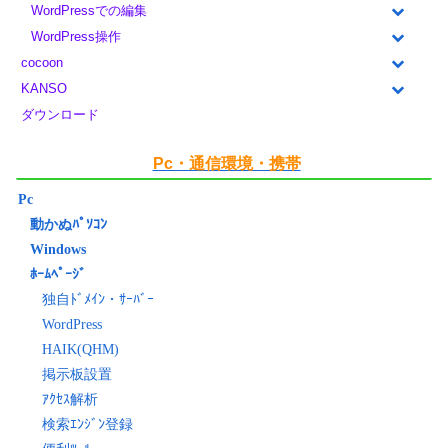
WordPressでの編集
WordPress操作
cocoon
KANSO
ダウンロード
Pc・通信環境・携帯
Pc
動かぬﾊﾟｿｺﾝ
Windows
ﾎｰﾑﾍﾟｰｼﾞ
独自ﾄﾞﾒｲﾝ・ｻｰﾊﾞｰ
WordPress
HAIK(QHM)
掲示板設置
ｱｸｾｽ解析
検索ｴﾝｼﾞﾝ登録