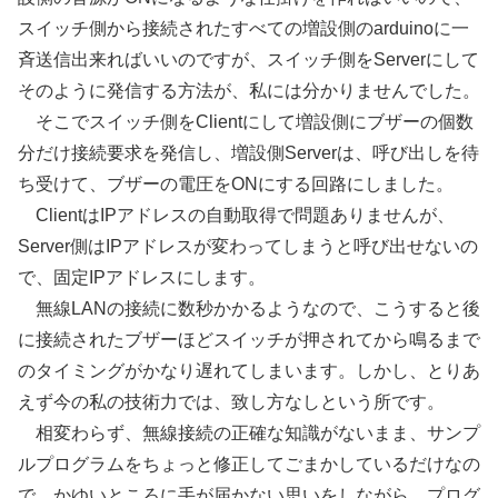
スイッチ側から接続されたすべての増設側のarduinoに一
斉送信出来ればいいのですが、スイッチ側をServerにして
そのように発信する方法が、私には分かりませんでした。
そこでスイッチ側をClientにして増設側にブザーの個数
分だけ接続要求を発信し、増設側Serverは、呼び出しを待
ち受けて、ブザーの電圧をONにする回路にしました。
ClientはIPアドレスの自動取得で問題ありませんが、
Server側はIPアドレスが変わってしまうと呼び出せないの
で、固定IPアドレスにします。
無線LANの接続に数秒かかるようなので、こうすると後
に接続されたブザーほどスイッチが押されてから鳴るまで
のタイミングがかなり遅れてしまいます。しかし、とりあ
えず今の私の技術力では、致し方なしという所です。
相変わらず、無線接続の正確な知識がないまま、サンプ
ルプログラムをちょっと修正してごまかしているだけなの
で、かゆいところに手が届かない思いをしながら、プログ