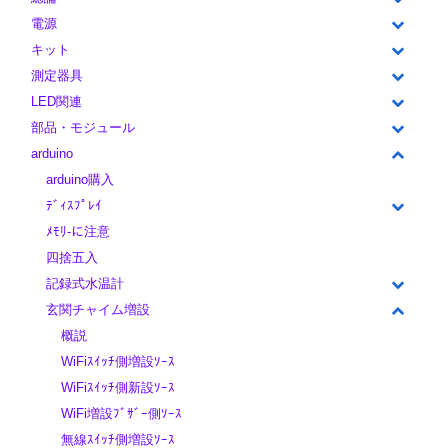
電源
キット
測定器具
LED関連
部品・モジュール
arduino
arduino購入
ﾃﾞｨｽﾌﾟﾚｲ
ﾒﾓﾘ-に注意
四捨五入
記録式水温計
玄関チャイム増設
概説
WiFiｽｲｯﾁ側増設ｿｰｽ
WiFiｽｲｯﾁ側新設ｿｰｽ
WiFi増設ﾌﾞｻﾞｰ側ｿｰｽ
無線ｽｲｯﾁ側増設ｿｰｽ