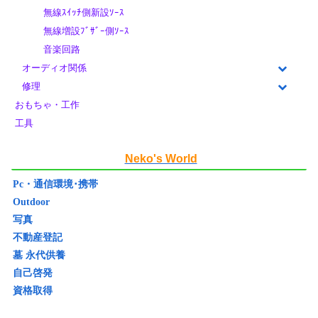
無線ｽｲｯﾁ側新設ｿｰｽ
無線増設ﾌﾞｻﾞｰ側ｿｰｽ
音楽回路
オーディオ関係
修理
おもちゃ・工作
工具
Neko's World
Pc・通信環境･携帯
Outdoor
写真
不動産登記
墓 永代供養
自己啓発
資格取得