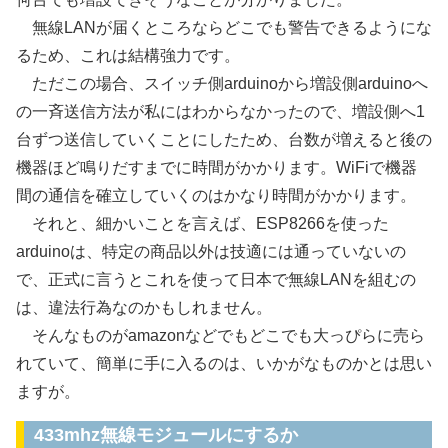
無線LANが届くところならどこでも警告できるようにな
るため、これは結構強力です。
ただこの場合、スイッチ側arduinoから増設側arduinoへ
の一斉送信方法が私にはわからなかったので、増設側へ1
台ずつ送信していくことにしたため、台数が増えると後の
機器ほど鳴りだすまでに時間がかかります。WiFiで機器
間の通信を確立していくのはかなり時間がかかります。
それと、細かいことを言えば、ESP8266を使った
arduinoは、特定の商品以外は技適には通っていないの
で、正式に言うとこれを使って日本で無線LANを組むの
は、違法行為なのかもしれません。
そんなものがamazonなどでもどこでも大っぴらに売ら
れていて、簡単に手に入るのは、いかがなものかとは思い
ますが。
433mhz無線モジュールにするか