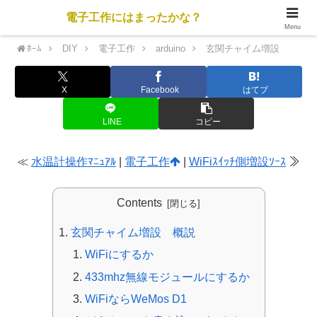
電子工作にはまったかな？
Menu
ﾎｰﾑ
DIY
電子工作
arduino
玄関チャイム増設
X
Facebook
はてブ
LINE
コピー
≪
水温計操作ﾏﾆｭｱﾙ
|
電子工作
|
WiFiｽｲｯﾁ側増設ｿｰｽ
≫
Contents
玄関チャイム増設 概説
WiFiにするか
433mhz無線モジュールにするか
WiFiならWeMos D1