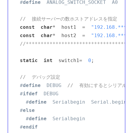
#
define
  ANALOG_SWITCH_SOCKET  A0
//  接続サーバーの数ホストアドレスを指定
const
char
*  host1  =  
"192.168.***.*
const
char
*  host2  =  
"192.168.***.*
//************************************
static
int
  switch1=  
0
;  

//  デバッグ設定
#
define
  DEBUG  
//  有効にするとシリアル
#
ifdef
  DEBUG
#
define
  Serialbegin  Serial.begin
#
else
#
define
  Serialbegin
#
endif