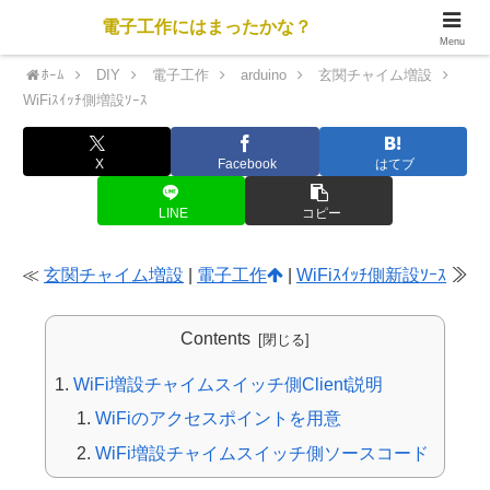
電子工作にはまったかな？
Menu
ﾎｰﾑ
DIY
電子工作
arduino
玄関チャイム増設
WiFiｽｲｯﾁ側増設ｿｰｽ
X
Facebook
はてブ
LINE
コピー
≪
玄関チャイム増設
|
電子工作
|
WiFiｽｲｯﾁ側新設ｿｰｽ
≫
Contents
WiFi増設チャイムスイッチ側Client説明
WiFiのアクセスポイントを用意
WiFi増設チャイムスイッチ側ソースコード