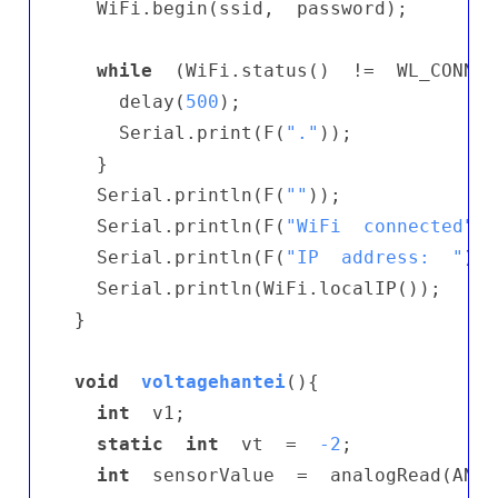
  WiFi.begin(ssid,  password);

while
  (WiFi.status()  !=  WL_CONNEC
    delay(
500
);

    Serial.print(F(
"."
));

  }

  Serial.println(F(
""
));

  Serial.println(F(
"WiFi  connected"
))
  Serial.println(F(
"IP  address:  "
));

  Serial.println(WiFi.localIP());

}

void
voltagehantei
()
{

int
  v1;

static
int
  vt  =  
-2
;

int
  sensorValue  =  analogRead(ANAL