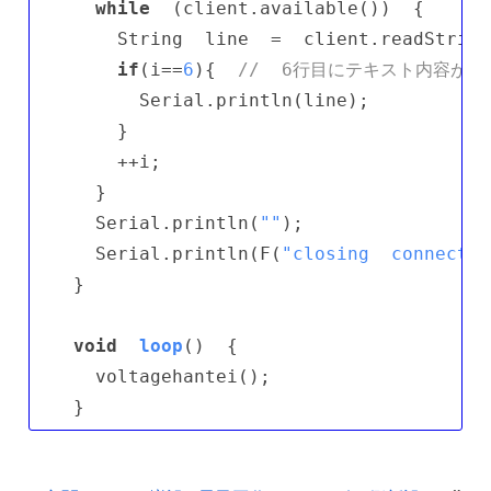
while
  (client.available())  {

    String  line  =  client.readString
if
(i==
6
){  
//  6行目にテキスト内容が
      Serial.println(line);

    }

    ++i;

  }

  Serial.println(
""
);

  Serial.println(F(
"closing  connectio
}

void
loop
()
{

  voltagehantei();
