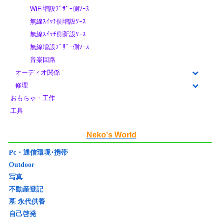
WiFi増設ﾌﾞｻﾞｰ側ｿｰｽ
無線ｽｲｯﾁ側増設ｿｰｽ
無線ｽｲｯﾁ側新設ｿｰｽ
無線増設ﾌﾞｻﾞｰ側ｿｰｽ
音楽回路
オーディオ関係
修理
おもちゃ・工作
工具
Neko's World
Pc・通信環境･携帯
Outdoor
写真
不動産登記
墓 永代供養
自己啓発