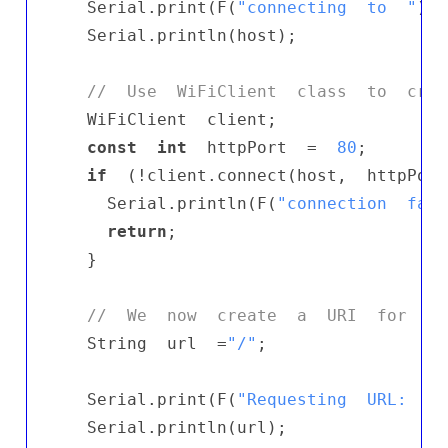
  Serial.print(F(
"connecting  to  "
));

  Serial.println(host);

//  Use  WiFiClient  class  to  crea
  WiFiClient  client;

const
int
  httpPort  =  
80
;

if
  (!client.connect(host,  httpPort
    Serial.println(F(
"connection  fail
return
;

  }

//  We  now  create  a  URI  for  th
  String  url  =
"/"
;  

  Serial.print(F(
"Requesting  URL:  "
)
  Serial.println(url);
