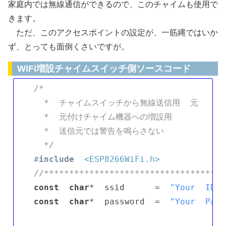
家庭内では無線通信ができるので、このチャイムも使用で
きます。
ただ、このアクセスポイントの設定が、一筋縄ではいか
ず、とっても面倒くさいですが。
WiFi増設チャイムスイッチ側ソースコード
/*

  *  チャイムスイッチから無線送信用  元

  *  元付けチャイム機器への増設用

  *  送信元では警告を鳴らさない

  */
#
include
<ESP8266WiFi.h>
//************************************
const
char
*  ssid      =  
"Your  ID"
const
char
*  password  =  
"Your  Pass