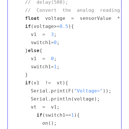
//  delay(500);
//  Convert  the  analog  reading  (
float
  voltage  =  sensorValue  *  (
if
(voltage>=
0.5
){

    v1  =  
3
;

    switch1=
0
;

  }
else
{

    v1  =  
0
;

    switch1=
1
;

  }

if
(v1  !=  vt){

    Serial.print(F(
"Voltage="
));

    Serial.println(voltage);

    vt  =  v1;

if
(switch1==
1
){

        on();
