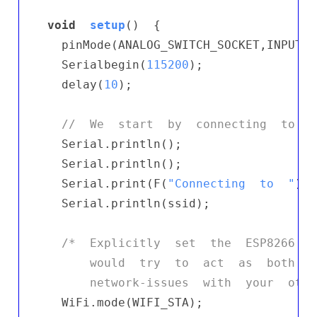
void
setup
()
{

  pinMode(ANALOG_SWITCH_SOCKET,INPUT);

  Serialbegin(
115200
);

  delay(
10
);

//  We  start  by  connecting  to  a
  Serial.println();

  Serial.println();

  Serial.print(F(
"Connecting  to  "
));

  Serial.println(ssid);

/*  Explicitly  set  the  ESP8266  t
      would  try  to  act  as  both  a
      network-issues  with  your  othe
  WiFi.mode(WIFI_STA);
