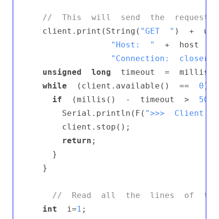
//  This  will  send  the  request  
  client.print(String(
"GET  "
)  +  url
"Host:  "
  +  host  + 
"Connection:  closernr
unsigned
long
  timeout  =  millis();
while
  (client.available()  ==  
0
)  
if
  (millis()  -  timeout  >  
5000
      Serial.println(F(
">>>  Client  T
      client.stop();

return
;

    }

  }

//  Read  all  the  lines  of  the
int
  i=
1
;
