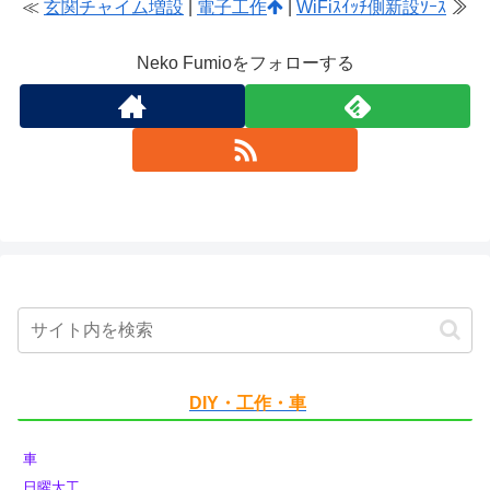
≪
玄関チャイム増設
|
電子工作
|
WiFiｽｲｯﾁ側新設ｿｰｽ
≫
Neko Fumioをフォローする
DIY・工作・車
車
日曜大工