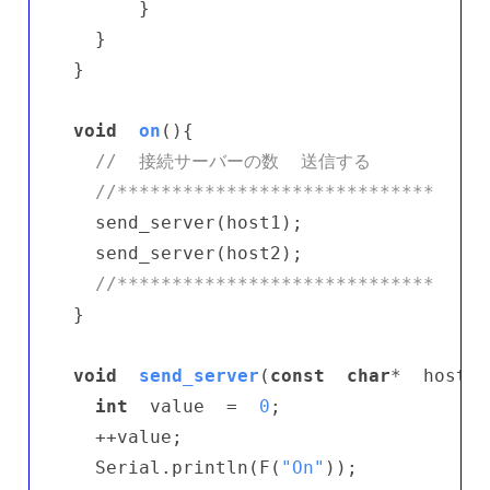
      }

  }

}

void
on
()
{

//  接続サーバーの数  送信する
//*****************************
  send_server(host1);

  send_server(host2);

//*****************************
}

void
send_server
(
const
char
*  host)
{

int
  value  =  
0
;

  ++value;

  Serial.println(F(
"On"
));
