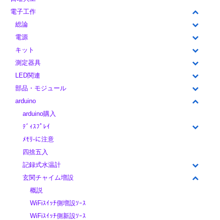
電子工作
総論
電源
キット
測定器具
LED関連
部品・モジュール
arduino
arduino購入
ﾃﾞｨｽﾌﾟﾚｲ
ﾒﾓﾘ-に注意
四捨五入
記録式水温計
玄関チャイム増設
概説
WiFiｽｲｯﾁ側増設ｿｰｽ
WiFiｽｲｯﾁ側新設ｿｰｽ