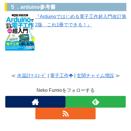
５．arduino参考書
『Arduinoではじめる電子工作超入門改訂第
2版 これ1冊でできる！』
≪
水温計ｿ-ｽｺｰﾄﾞ
|
電子工作
|
玄関チャイム増設
≫
Neko Fumioをフォローする