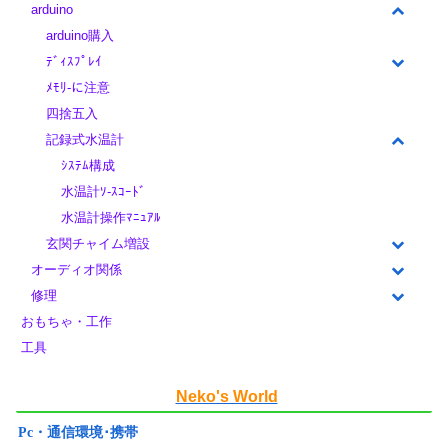
arduino
arduino購入
ﾃﾞｨｽﾌﾟﾚｲ
ﾒﾓﾘ-に注意
四捨五入
記録式水温計
ｼｽﾃﾑ構成
水温計ｿ-ｽｺｰﾄﾞ
水温計操作ﾏﾆｭｱﾙ
玄関チャイム増設
オーディオ関係
修理
おもちゃ・工作
工具
Neko's World
Pc・通信環境･携帯