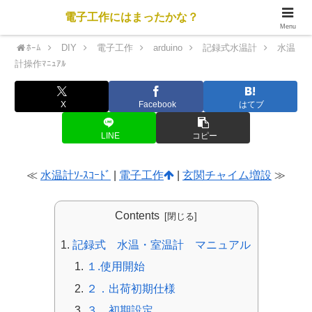
電子工作にはまったかな？
Menu
ﾎｰﾑ
DIY
電子工作
arduino
記録式水温計
水温
計操作ﾏﾆｭｱﾙ
X
Facebook
はてブ
LINE
コピー
≪
水温計ｿ-ｽｺｰﾄﾞ
|
電子工作
|
玄関チャイム増設
≫
Contents
記録式 水温・室温計 マニュアル
１.使用開始
２．出荷初期仕様
３．初期設定