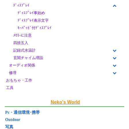
ﾃﾞｨｽﾌﾟﾚｲ
ﾃﾞｨｽﾌﾟﾚｲ事始め
ﾃﾞｨｽﾌﾟﾚｲ表示文字
ｷｰﾊﾟｯﾄﾞ付ﾃﾞｨｽﾌﾟﾚｲ
ﾒﾓﾘ-に注意
四捨五入
記録式水温計
玄関チャイム増設
オーディオ関係
修理
おもちゃ・工作
工具
Neko's World
Pc・通信環境･携帯
Outdoor
写真