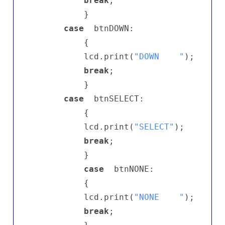
break
;

          }

case
  btnDOWN:

          {

          lcd.print(
"DOWN    "
);

break
;

          }

case
  btnSELECT:

          {

          lcd.print(
"SELECT"
);

break
;

          }

case
  btnNONE:

          {

          lcd.print(
"NONE    "
);

break
;
