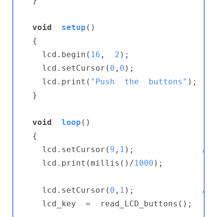
}

void
setup
()
{

  lcd.begin(
16
,  
2
);                
//
  lcd.setCursor(
0
,
0
);

  lcd.print(
"Push  the  buttons"
);  
//
}

void
loop
()
{

  lcd.setCursor(
9
,
1
);              
// 
  lcd.print(millis()/
1000
);          
/
  lcd.setCursor(
0
,
1
);              
// 
  lcd_key  =  read_LCD_buttons();    
/