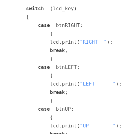
switch
  (lcd_key)                   
  {

case
  btnRIGHT:

          {

          lcd.print(
"RIGHT  "
);

break
;

          }

case
  btnLEFT:

          {

          lcd.print(
"LEFT      "
);

break
;

          }

case
  btnUP:

          {

          lcd.print(
"UP        "
);
