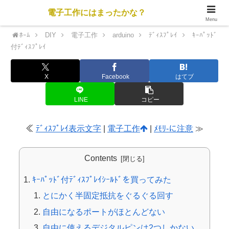
電子工作にはまったかな？
Menu
ﾎｰﾑ
DIY
電子工作
arduino
ﾃﾞｨｽﾌﾟﾚｲ
ｷｰﾊﾟｯﾄﾞ
付ﾃﾞｨｽﾌﾟﾚｲ
X
Facebook
はてブ
LINE
コピー
≪
ﾃﾞｨｽﾌﾟﾚｲ表示文字
|
電子工作
|
ﾒﾓﾘ-に注意
≫
Contents
ｷｰﾊﾟｯﾄﾞ付ﾃﾞｨｽﾌﾟﾚｲｼｰﾙﾄﾞを買ってみた
とにかく半固定抵抗をぐるぐる回す
自由になるポートがほとんどない
自由に使えるデジタルピンは2つしかない。