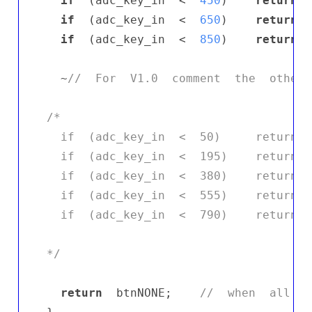
if
  (adc_key_in  <  
450
)    
return
  
if
  (adc_key_in  <  
650
)    
return
  
if
  (adc_key_in  <  
850
)    
return
  
  ~
//  For  V1.0  comment  the  other 
/*

  if  (adc_key_in  <  50)     return  
  if  (adc_key_in  <  195)    return  
  if  (adc_key_in  <  380)    return  
  if  (adc_key_in  <  555)    return  
  if  (adc_key_in  <  790)    return  
*/
return
  btnNONE;    
//  when  all  o