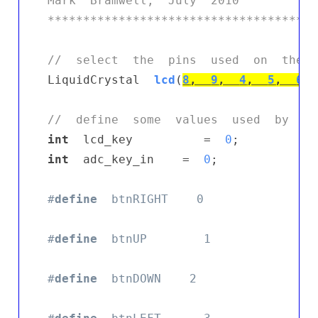
Mark  Bramwell,  July  2010

**************************************
//  select  the  pins  used  on  the  
LiquidCrystal  
lcd
(
8
,  
9
,  
4
,  
5
,  
6
, 
//  define  some  values  used  by  th
int
  lcd_key          =  
0
int
  adc_key_in    =  
0
;

#
define
  btnRIGHT    0
#
define
  btnUP        1
#
define
  btnDOWN    2