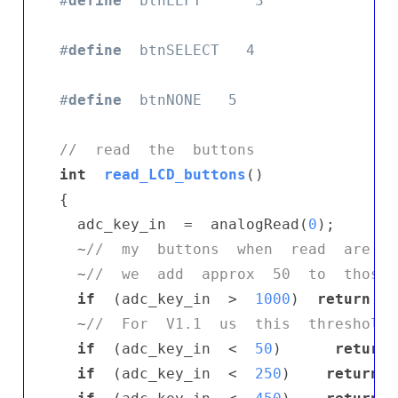
#
define
  btnLEFT      3
#
define
  btnSELECT   4
#
define
  btnNONE   5
//  read  the  buttons
int
read_LCD_buttons
()
{

  adc_key_in  =  analogRead(
0
);       
  ~
//  my  buttons  when  read  are  c
  ~
//  we  add  approx  50  to  those 
if
  (adc_key_in  >  
1000
)  
return
  b
  ~
//  For  V1.1  us  this  threshold
if
  (adc_key_in  <  
50
)      
return
 
if
  (adc_key_in  <  
250
)    
return
  