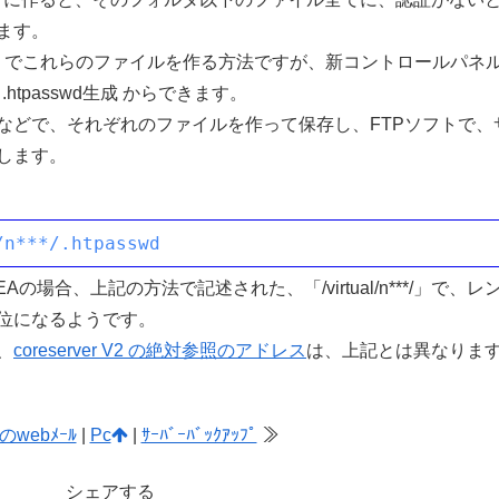
ます。
ver）でこれらのファイルを作る方法ですが、新コントロールパネル
.htpasswd生成 からできます。
どで、それぞれのファイルを作って保存し、FTPソフトで、
します。
/n***/.htpasswd
Aの場合、上記の方法で記述された、「/virtual/n***/」で、レ
位になるようです。
、
coreserver V2 の絶対参照のアドレス
は、上記とは異なりま
aのwebﾒｰﾙ
|
Pc
|
ｻｰﾊﾞｰﾊﾞｯｸｱｯﾌﾟ
≫
シェアする