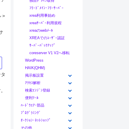
独自ﾄﾞﾒｲﾝ取得
ﾌﾘｰﾄﾞﾒｲﾝ･ﾌﾘｰｻｰﾊﾞｰ
xrea利用事始め
 >
xreaｻｰﾊﾞｰ利用規程
xreaのwebﾒｰﾙ
サ
XREAでのﾕｰｻﾞｰ認証
ｻｰﾊﾞｰﾊﾞｯｸｱｯﾌﾟ
coreserver V1 V2へ移転
WordPress
HAIK(QHM)
ンタ
掲示板設置
ｱｸｾｽ解析
す。
検索ｴﾝｼﾞﾝ登録
便利ﾂｰﾙ
ﾊｰﾄﾞｳｴｱ･部品
ﾌﾟﾛｸﾞﾗﾐﾝｸﾞ
ｵｰｸｼｮﾝ･ﾈｯﾄｼｮｯﾌﾟ
その他