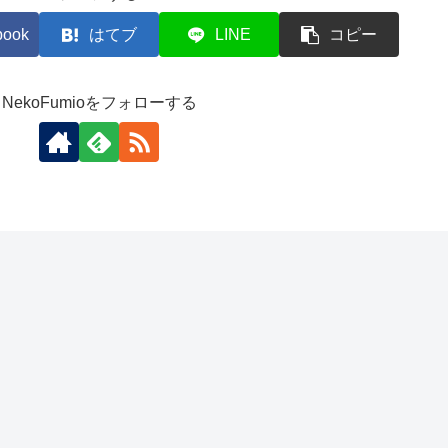
book
はてブ
LINE
コピー
NekoFumioをフォローする