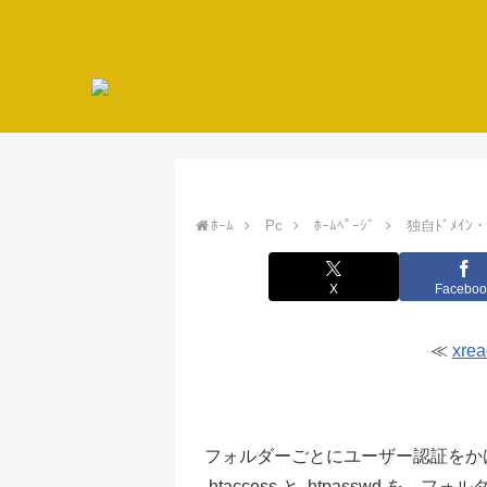
ﾎｰﾑ
Pc
ﾎｰﾑﾍﾟｰｼﾞ
独自ﾄﾞﾒｲﾝ・
X
Faceboo
≪
xre
XREAでのユーザー認証
フォルダーごとにユーザー認証をかけ
.htaccess と .htpasswd