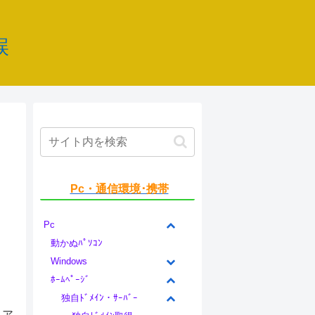
誤
Pc・通信環境･携帯
Pc
動かぬﾊﾟｿｺﾝ
Windows
ﾎｰﾑﾍﾟｰｼﾞ
独自ﾄﾞﾒｲﾝ・ｻｰﾊﾞｰ
とア