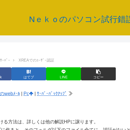
Nｅｋｏのパソコン試行錯
ｻｰﾊﾞｰ
XREAでのﾕｰｻﾞｰ認証
k
はてブ
LINE
コピー
aのwebﾒｰﾙ
|
Pc
|
ｻｰﾊﾞｰﾊﾞｯｸｱｯﾌﾟ
≫
る方法は、詳しくは他の解説HPに譲ります。
 を、フォルダに作ると、そのフォルダ以下のファイル全てに、認証がない