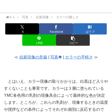
Nekoの横好きカメラメモ
Menu
ﾎｰﾑ
写真
自家現像
カラーの難しさ
X
Facebook
はてブ
LINE
コピー
≪
自家現像の意義
|
写真
|
カラーの手軽さ
≫
カラーの難しさ
とはいえ、カラー現像の取りかかりは、白黒ほど入りや
すくないことも事実です。カラーは３層に塗られている
YMC各色用の乳剤の現像具合によって最終的な色が決定
します。ところが、これらの乳剤が、現像するときの温度
や撹拌などの条件によってそれぞれ個別に反応するので