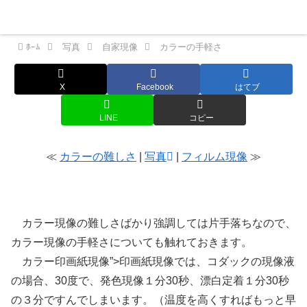
Nekoの横好きカメラメモ
Menu
ﾎｰﾑ
写真
自家現像
カラーの手軽さ
X
Facebook
はてブ
LINE
コピー
≪
カラーの難しさ
|
写真
|
フィルム現像
≫
カラーの手軽さ
カラー現像の難しさばかり強調しては片手落ちなので、
カラー現像の手軽さについても触れておきます。
カラー印画紙現像”>印画紙現像では、コダックの現像液
の場合、30度で、発色現像１分30秒、漂白定着１分30秒
の３分ですんでしまいます。（温度を高くすればもっと早