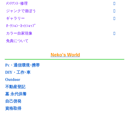
ﾒﾝﾃﾅﾝｽ･修理
ジャンクで遊ぼう
ギャラリー
ｵｰｸｼｮﾝ･ﾈｯﾄｼｮｯﾌﾟ
カラー自家現像
免責について
Neko's World
Pc・通信環境･携帯
DIY・工作･車
Outdoor
不動産登記
墓 永代供養
自己啓発
資格取得