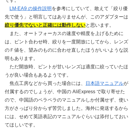
です。
LM-EA9 の操作説明
を参考にしていて、敢えて「絞り優
先で使う」と明言してはありませんが、このアダプターは
絞り優先でないと正確には動作しない
と思います。
また、オートフォーカスの速度や精度を上げるために
は、ピント合わせ時、絞りを一度開放にしてから、レンズ
のＦ値を、望みのものに合わせ直したほうがいいような説
明もあります。
ただ開放時、ピントが甘いレンズは適度に絞っていたほ
うが良い場合もあるようです。
焦点工房などから買った場合には、
日本語マニュアル
が
付属するのでしょうが、中国の AliExpress で取り寄せた
ので、中国語のペラペラのマニュアルしか付属せず、使い
方がさっぱり分からず苦労しました。海外に発送するから
には、せめて英語表記のマニュアルぐらいは添付しておい
てほしいです。