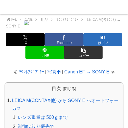
Nekoの横好きカメラメモ
Menu
ﾎｰﾑ
写真
用品
ﾏｳﾝﾄｱﾀﾞﾌﾟﾀｰ
LEICA M(各ﾏｳﾝﾄ) →
SONY E
X
Facebook
はてブ
LINE
コピー
≪
ﾏｳﾝﾄｱﾀﾞﾌﾟﾀｰ
|
写真
|
Canon EF → SONY E
≫
目次
LEICA M(CONTAX他) から SONY E へオートフォー
カス
レンズ重量は 500ｇまで
制御は絞り優先で