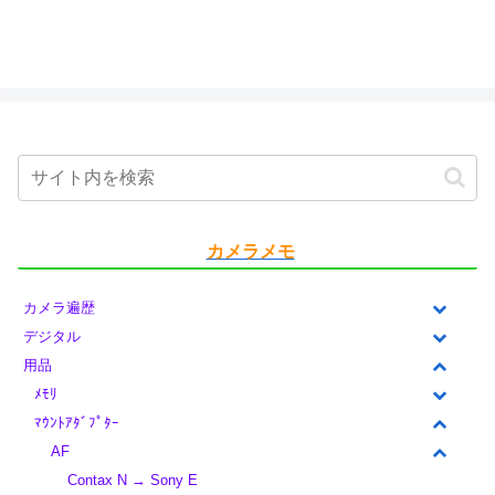
カメラメモ
カメラ遍歴
デジタル
用品
ﾒﾓﾘ
ﾏｳﾝﾄｱﾀﾞﾌﾟﾀｰ
AF
Contax N → Sony E