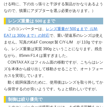
ける時に、下の出っ張りと干渉する製品がかなりあるよう
なので、慎重にアダプターを選ぶ必要があります。）
レンズ重量は 500ｇまで
このコンバーターは、
レンズ重量が 500ｇまで（LM-
EA7 は 300g まで）の対応
で、重い望遠系のレンズは使え
ません。写真の‎K&F Concept 製 C/Y-L/M が 110g ですか
ら、レンズ重量は実質 390g ということになります。残念
ながら、85mm F1.4 は重すぎました。
CONTAX AX はフィルム面の移動ですが、こちらはレン
ズを本体から繰り出して移動させることで、オートフォー
カスを実現しています。
動く鏡胴保護のために、使用後はレンズを取り外してか
ら保管するのが良いようです。ちょと煩わしいですが。
制御は絞り優先で