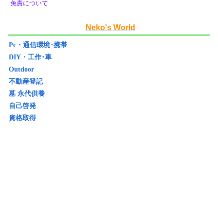
免責について
Neko's World
Pc・通信環境･携帯
DIY・工作･車
Outdoor
不動産登記
墓 永代供養
自己啓発
資格取得