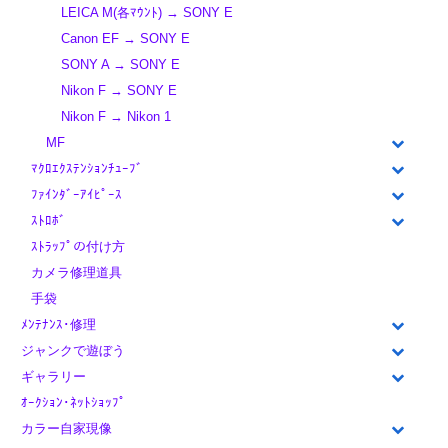
LEICA M(各ﾏｳﾝﾄ) → SONY E
Canon EF → SONY E
SONY A → SONY E
Nikon F → SONY E
Nikon F → Nikon 1
MF
ﾏｸﾛｴｸｽﾃﾝｼｮﾝﾁｭｰﾌﾞ
ﾌｧｲﾝﾀﾞｰｱｲﾋﾟｰｽ
ｽﾄﾛﾎﾞ
ｽﾄﾗｯﾌﾟの付け方
カメラ修理道具
手袋
ﾒﾝﾃﾅﾝｽ･修理
ジャンクで遊ぼう
ギャラリー
ｵｰｸｼｮﾝ･ﾈｯﾄｼｮｯﾌﾟ
カラー自家現像