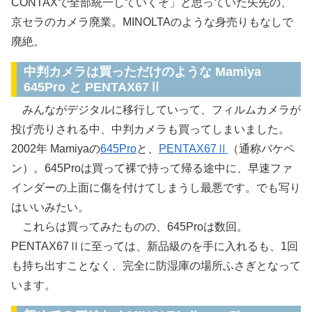
CONTAXで全部統一していくぞ」と思っていた矢先の、
京セラのカメラ廃業。MINOLTAのような身売りもなしで
廃絶。
中判カメラは買っただけのような Mamiya
645Pro と PENTAX67Ⅱ
みんながデジタルに移行していって、フィルムカメラが
投げ売りされる中、中判カメラも買ってしまいました。
2002年 Mamiyaの
645Pro
と、
PENTAX67Ⅱ
（通称バケペ
ン）。645Proは買って裸で持って帰る途中に、早速ファ
インダーの上面に傷を付けてしまうし最悪です。でも写り
はいいみたい。
これらは買ってみたものの、645Proは数回。
PENTAX67Ⅱに至っては、新品級のを手に入れるも、1回
も持ち出すことなく、完全に防湿庫の場所ふさぎとなって
います。