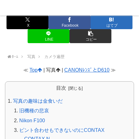
Nekoの横好きカメラメモ
Menu
X
Facebook
はてブ
LINE
コピー
ﾎｰﾑ
写真
カメラ遍歴
≪
Top
| 写真
|
CANONﾚﾝｽﾞとD610
≫
目次
写真の趣味は金食いだ
旧機種の悲哀
Nikon F100
ピント合わせもできないのにCONTAX
→CONTAX N