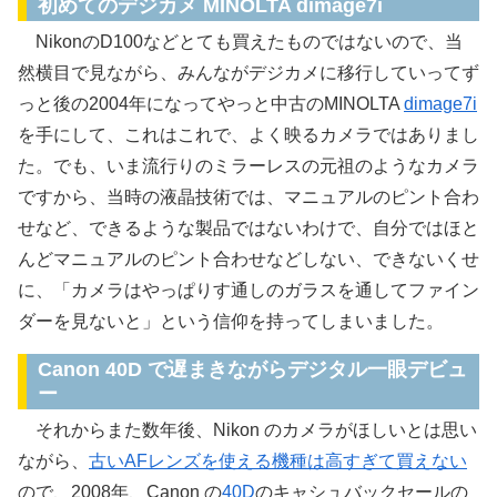
初めてのデジカメ MINOLTA dimage7i
NikonのD100などとても買えたものではないので、当
然横目で見ながら、みんながデジカメに移行していってず
っと後の2004年になってやっと中古のMINOLTA
dimage7i
を手にして、これはこれで、よく映るカメラではありまし
た。でも、いま流行りのミラーレスの元祖のようなカメラ
ですから、当時の液晶技術では、マニュアルのピント合わ
せなど、できるような製品ではないわけで、自分ではほと
んどマニュアルのピント合わせなどしない、できないくせ
に、「カメラはやっぱりす通しのガラスを通してファイン
ダーを見ないと」という信仰を持ってしまいました。
Canon 40D で遅まきながらデジタル一眼デビュ
ー
それからまた数年後、Nikon のカメラがほしいとは思い
ながら、
古いAFレンズを使える機種は高すぎて買えない
ので、2008年、Canon の
40D
のキャシュバックセールの