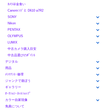
ｶﾒﾗは金食い
Canonﾚﾝｽﾞと D610 a7R2
SONY
Nikon
PENTAX
OLYMPUS
LUMIX
中古カメラ購入目安
中古品選びのﾎﾟｲﾝﾄ
デジタル
用品
ﾒﾝﾃﾅﾝｽ･修理
ジャンクで遊ぼう
ギャラリー
ｵｰｸｼｮﾝ･ﾈｯﾄｼｮｯﾌﾟ
カラー自家現像
免責について