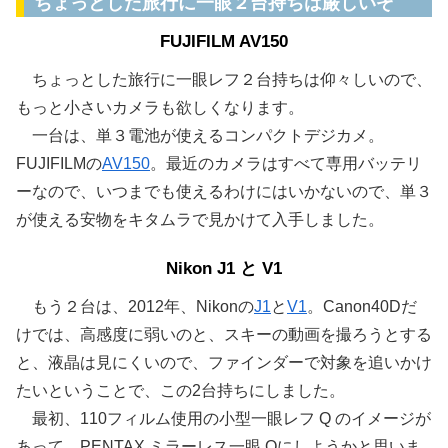
ちょっとした旅行に一眼２台持ちは厳しいぞ
FUJIFILM AV150
ちょっとした旅行に一眼レフ２台持ちは仰々しいので、
もっと小さいカメラも欲しくなります。
一台は、単３電池が使えるコンパクトデジカメ。
FUJIFILMの
AV150
。最近のカメラはすべて専用バッテリ
ーなので、いつまでも使えるわけにはいかないので、単３
が使える安物をキタムラで見かけて入手しました。
Nikon J1 と V1
もう２台は、2012年、Nikonの
J1
と
V1
。Canon40Dだ
けでは、高感度に弱いのと、スキーの動画を撮ろうとする
と、液晶は見にくいので、ファインダーで対象を追いかけ
たいということで、この2台持ちにしました。
最初、110フィルム使用の小型一眼レフ Q のイメージが
あって、PENTAX ミラーレス一眼 Qにしようかと思いま