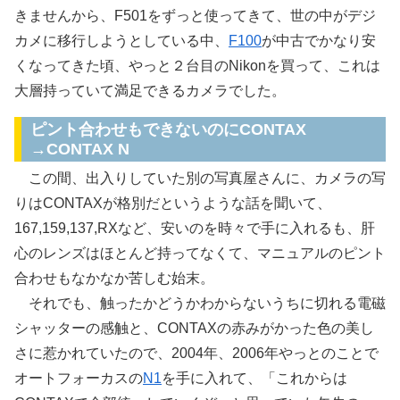
きませんから、F501をずっと使ってきて、世の中がデジ
カメに移行しようとしている中、
F100
が中古でかなり安
くなってきた頃、やっと２台目のNikonを買って、これは
大層持っていて満足できるカメラでした。
ピント合わせもできないのにCONTAX
→CONTAX N
この間、出入りしていた別の写真屋さんに、カメラの写
りはCONTAXが格別だというような話を聞いて、
167,159,137,RXなど、安いのを時々で手に入れるも、肝
心のレンズはほとんど持ってなくて、マニュアルのピント
合わせもなかなか苦しむ始末。
それでも、触ったかどうかわからないうちに切れる電磁
シャッターの感触と、CONTAXの赤みがかった色の美し
さに惹かれていたので、2004年、2006年やっとのことで
オートフォーカスの
N1
を手に入れて、「これからは