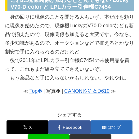
V70-D color と LPLカラー引伸機C7454
身の回りに現像のことを聞ける人もいず、本だけを頼り
に現像を始めたので、現像機LuckyのV70-D colorなども新
品で揃えたので、現像関係も加えると大変です。今なら、
多少知識があるので、オークションなどで揃えるとかなり
割安で手に入れられるのだけれど。
後で2011年にLPLカラー引伸機C7454の未使用品を買
って、これもまだ組み立ててさえいないぞ。
もう薬品など手に入らないかもしれない。やれやれ。
≪
Top
| 写真
|
CANONﾚﾝｽﾞとD610
≫
シェアする
X
Facebook
はてブ