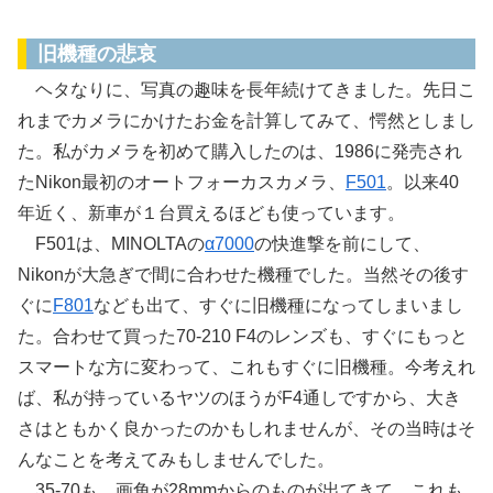
写真の趣味は金食いだ
旧機種の悲哀
ヘタなりに、写真の趣味を長年続けてきました。先日こ
れまでカメラにかけたお金を計算してみて、愕然としまし
た。私がカメラを初めて購入したのは、1986に発売され
たNikon最初のオートフォーカスカメラ、
F501
。以来40
年近く、新車が１台買えるほども使っています。
F501は、MINOLTAの
α7000
の快進撃を前にして、
Nikonが大急ぎで間に合わせた機種でした。当然その後す
ぐに
F801
なども出て、すぐに旧機種になってしまいまし
た。合わせて買った70-210 F4のレンズも、すぐにもっと
スマートな方に変わって、これもすぐに旧機種。今考えれ
ば、私が持っているヤツのほうがF4通しですから、大き
さはともかく良かったのかもしれませんが、その当時はそ
んなことを考えてみもしませんでした。
35-70も、画角が28mmからのものが出てきて、これも