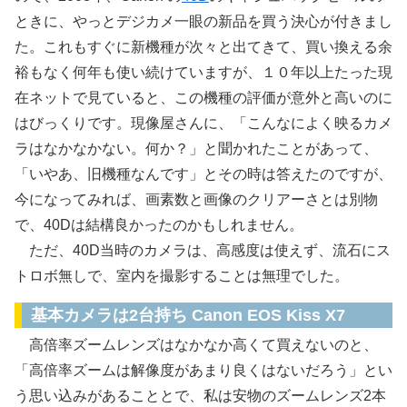
ときに、やっとデジカメ一眼の新品を買う決心が付きまし
た。これもすぐに新機種が次々と出てきて、買い換える余
裕もなく何年も使い続けていますが、１０年以上たった現
在ネットで見ていると、この機種の評価が意外と高いのに
はびっくりです。現像屋さんに、「こんなによく映るカメ
ラはなかなかない。何か？」と聞かれたことがあって、
「いやあ、旧機種なんです」とその時は答えたのですが、
今になってみれば、画素数と画像のクリアーさとは別物
で、40Dは結構良かったのかもしれません。
ただ、40D当時のカメラは、高感度は使えず、流石にス
トロボ無しで、室内を撮影することは無理でした。
基本カメラは2台持ち Canon EOS Kiss X7
高倍率ズームレンズはなかなか高くて買えないのと、
「高倍率ズームは解像度があまり良くはないだろう」とい
う思い込みがあることとで、私は安物のズームレンズ2本