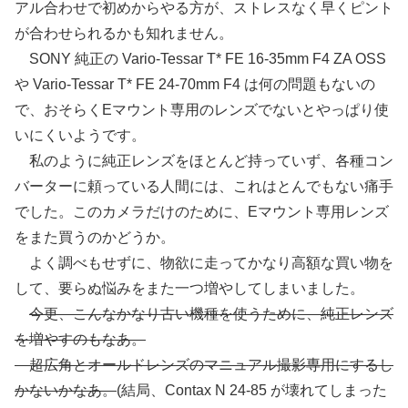
アル合わせで初めからやる方が、ストレスなく早くピント
が合わせられるかも知れません。
SONY 純正の Vario-Tessar T* FE 16-35mm F4 ZA OSS
や Vario-Tessar T* FE 24-70mm F4 は何の問題もないの
で、おそらくEマウント専用のレンズでないとやっぱり使
いにくいようです。
私のように純正レンズをほとんど持っていず、各種コン
バーターに頼っている人間には、これはとんでもない痛手
でした。このカメラだけのために、Eマウント専用レンズ
をまた買うのかどうか。
よく調べもせずに、物欲に走ってかなり高額な買い物を
して、要らぬ悩みをまた一つ増やしてしまいました。
今更、こんなかなり古い機種を使うために、純正レンズ
を増やすのもなあ。
超広角とオールドレンズのマニュアル撮影専用にするし
かないかなあ。
(結局、Contax N 24-85 が壊れてしまった