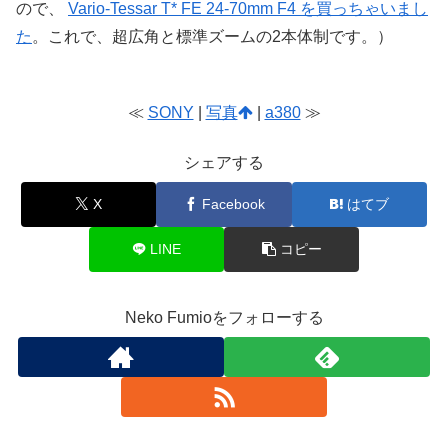
ので、
Vario-Tessar T* FE 24-70mm F4 を買っちゃいまし
た
。これで、超広角と標準ズームの2本体制です。）
≪
SONY
|
写真
|
a380
≫
シェアする
X
Facebook
はてブ
LINE
コピー
Neko Fumioをフォローする