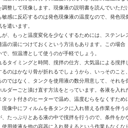
を調整して現像します。現像液の説明書を読んでいただ
も敏感に反応するのは発色現像液の温度なので、発色現
気を遣います。
が、もっと温度変化を少なくするためには、ステンレ
適温の湯につけておくという方法もあります。この場合
いで、恒温漕として使うのが手軽でしょう。
るタイミングと時間、撹拌の仕方、大気温による撹拌
するのはかなり骨が折れるでしょうから、いっそのこと
るのではなく、タンクを使用液の数分用意して、それを
ホルダーごと漬け直す方法をとっています。各液を入れ
スタット付きのヒーターで温め、温度むらをなくすため
、現像中にフィルムを各タンクに入れ替える作業を伴う
が、たっぷりとある液の中で撹拌を行うので、条件をか
、使用後液を他の容器に入れ替えるという作業もなくな