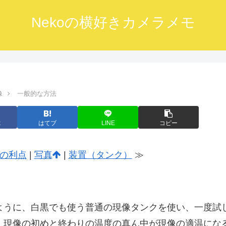
Nekoの横好きカメラメモ
像
一般的な方法
k
はてブ
LINE
コピー
の利点
|
写真
|
装置（タンク）
≫
うに、白黒でも使う普通の現像タンクを使い、一度試
、現像の初めと終わりの温度の真ん中が現像の適温にな