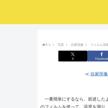
ﾎｰﾑ
写真
自家現像
フィルム現
X
Faceboo
≪
自家現像
フィルム現像の一般的な方法
一番簡単にするなら、前述したよ
のフィルムを使って、温度を測り