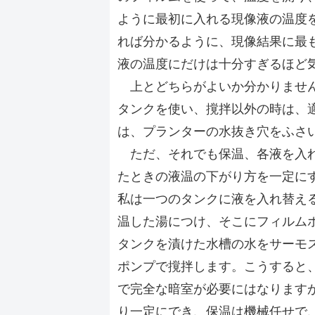
ように最初に入れる現像液の温度
れば分かるように、現像結果に最
液の温度にだけは十分すぎるほど
上とどちらがよいか分かりません
タンクを使い、撹拌以外の時は、
は、プランターの水抜き穴をふさ
ただ、それでも保温、各液を入れ
たときの液温の下がり方を一定に
私は一つのタンクに液を入れ替え
温した湯につけ、そこにフィルム
タンクを漬けた水槽の水をサーモ
ポンプで撹拌します。こうすると
で完全な暗室が必要にはなります
り一定にでき、保温は機械任せで