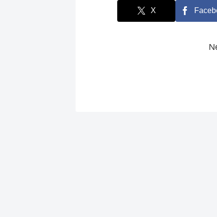
X
Faceb
N