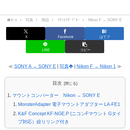
Nekoの横好きカメラメモ
Menu
ﾎｰﾑ
写真
用品
ﾏｳﾝﾄｱﾀﾞﾌﾟﾀｰ
Nikon F → SONY E
X
Facebook
はてブ
LINE
コピー
≪
SONY A → SONY E
|
写真
|
Nikon F → Nikon 1
≫
目次
マウントコンバーター Nikon → SONY E
MonsterAdapter 電子マウントアダプター LA-FE1
K&F Concept KF-NGE.P (ニコンFマウント Gタイ
プ対応）絞りリング付き