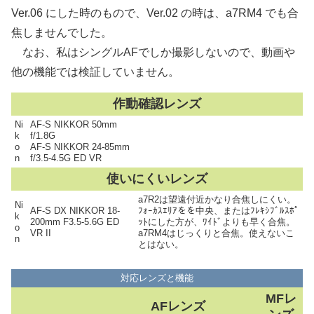
Ver.06 にした時のもので、Ver.02 の時は、a7RM4 でも合
焦しませんでした。
なお、私はシングルAFでしか撮影しないので、動画や
他の機能では検証していません。
作動確認レンズ
Ni
AF-S NIKKOR 50mm
k
f/1.8G
o
AF-S NIKKOR 24-85mm
n
f/3.5-4.5G ED VR
使いにくいレンズ
a7R2は望遠付近かなり合焦しにくい。
Ni
AF-S DX NIKKOR 18-
ﾌｫｰｶｽｴﾘｱをを中央、またはﾌﾚｷｼﾌﾞﾙｽﾎﾟ
k
200mm F3.5-5.6G ED
ｯﾄにした方が、ﾜｲﾄﾞよりも早く合焦。
o
VR II
a7RM4はじっくりと合焦。使えないこ
n
とはない。
対応レンズと機能
MFレ
AFレンズ