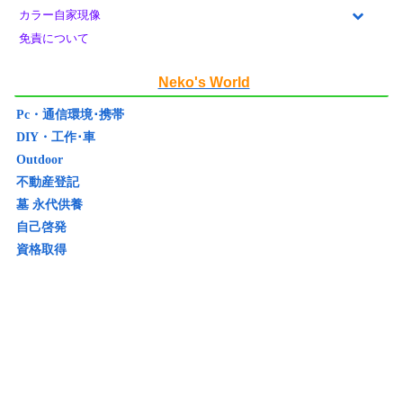
カラー自家現像
免責について
Neko's World
Pc・通信環境･携帯
DIY・工作･車
Outdoor
不動産登記
墓 永代供養
自己啓発
資格取得