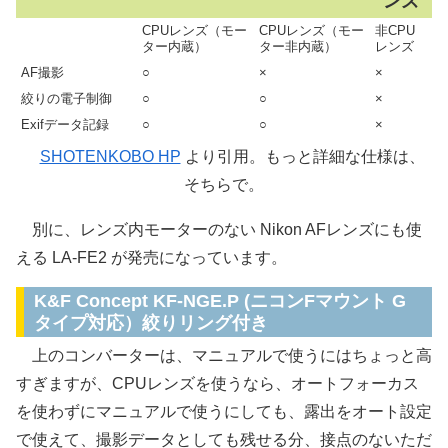
ンズ
CPUレンズ（モー
CPUレンズ（モー
非CPU
ター内蔵）
ター非内蔵）
レンズ
AF撮影
○
×
×
絞りの電子制御
○
○
×
Exifデータ記録
○
○
×
SHOTENKOBO HP
より引用。もっと詳細な仕様は、
そちらで。
別に、レンズ内モーターのない Nikon AFレンズにも使
える LA-FE2 が発売になっています。
K&F Concept KF-NGE.P (ニコンFマウント G
タイプ対応）絞りリング付き
上のコンバーターは、マニュアルで使うにはちょっと高
すぎますが、CPUレンズを使うなら、オートフォーカス
を使わずにマニュアルで使うにしても、露出をオート設定
で使えて、撮影データとしても残せる分、接点のないただ