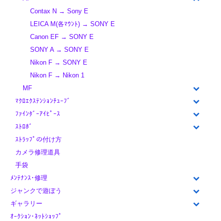
Contax N → Sony E
LEICA M(各ﾏｳﾝﾄ) → SONY E
Canon EF → SONY E
SONY A → SONY E
Nikon F → SONY E
Nikon F → Nikon 1
MF
ﾏｸﾛｴｸｽﾃﾝｼｮﾝﾁｭｰﾌﾞ
ﾌｧｲﾝﾀﾞｰｱｲﾋﾟｰｽ
ｽﾄﾛﾎﾞ
ｽﾄﾗｯﾌﾟの付け方
カメラ修理道具
手袋
ﾒﾝﾃﾅﾝｽ･修理
ジャンクで遊ぼう
ギャラリー
ｵｰｸｼｮﾝ･ﾈｯﾄｼｮｯﾌﾟ