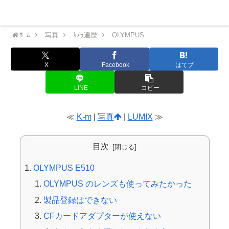
Nekoの横好きカメラメモ
Menu
ﾎｰﾑ
写真
ｶﾒﾗ遍歴
OLYMPUS
X
Facebook
はてブ
LINE
コピー
≪
K-m
|
写真
|
LUMIX
≫
目次
OLYMPUS E510
OLYMPUS のレンズも使ってみたかった
製品登録はできない
CFカードアダプターが使えない