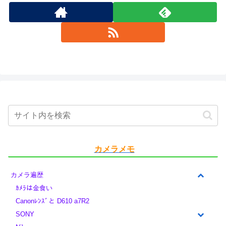
カメラメモ
カメラ遍歴
ｶﾒﾗは金食い
Canonﾚﾝｽﾞと D610 a7R2
SONY