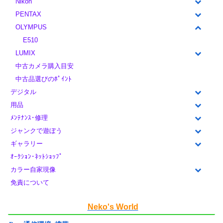
Nikon
PENTAX
OLYMPUS
E510
LUMIX
中古カメラ購入目安
中古品選びのﾎﾟｲﾝﾄ
デジタル
用品
ﾒﾝﾃﾅﾝｽ･修理
ジャンクで遊ぼう
ギャラリー
ｵｰｸｼｮﾝ･ﾈｯﾄｼｮｯﾌﾟ
カラー自家現像
免責について
Neko's World